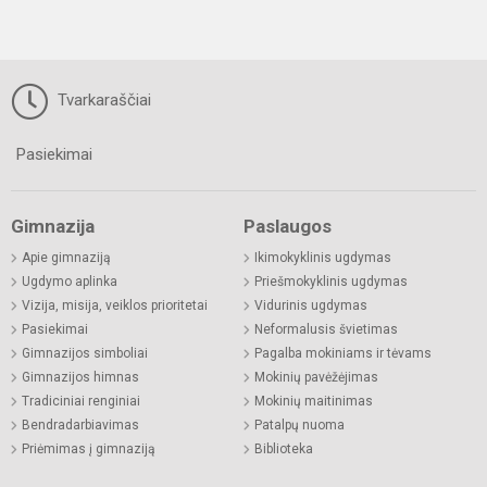
Tvarkaraščiai
Pasiekimai
Gimnazija
Paslaugos
Apie gimnaziją
Ikimokyklinis ugdymas
Ugdymo aplinka
Priešmokyklinis ugdymas
Vizija, misija, veiklos prioritetai
Vidurinis ugdymas
Pasiekimai
Neformalusis švietimas
Gimnazijos simboliai
Pagalba mokiniams ir tėvams
Gimnazijos himnas
Mokinių pavėžėjimas
Tradiciniai renginiai
Mokinių maitinimas
Bendradarbiavimas
Patalpų nuoma
Priėmimas į gimnaziją
Biblioteka