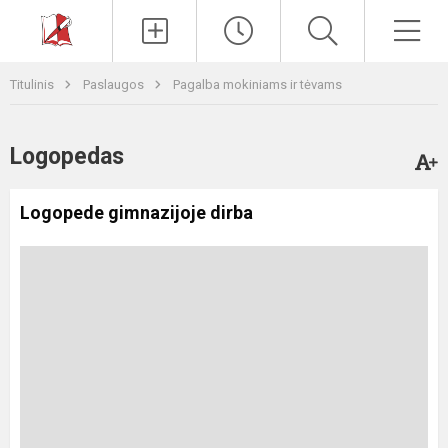
Paieška
Men
Titulinis
Paslaugos
Pagalba mokiniams ir tėvams
Logopedas
Logopede gimnazijoje dirba