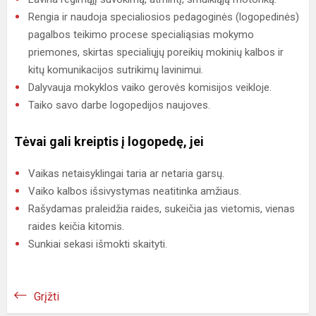
Rengia ir naudoja specialiosios pedagoginės (logopedinės)
pagalbos teikimo procese specialiąsias mokymo
priemones, skirtas specialiųjų poreikių mokinių kalbos ir
kitų komunikacijos sutrikimų lavinimui.
Dalyvauja mokyklos vaiko gerovės komisijos veikloje.
Taiko savo darbe logopedijos naujoves.
Tėvai gali kreiptis į logopedę, jei
Vaikas netaisyklingai taria ar netaria garsų.
Vaiko kalbos išsivystymas neatitinka amžiaus.
Rašydamas praleidžia raides, sukeičia jas vietomis, vienas
raides keičia kitomis.
Sunkiai sekasi išmokti skaityti.
Grįžti