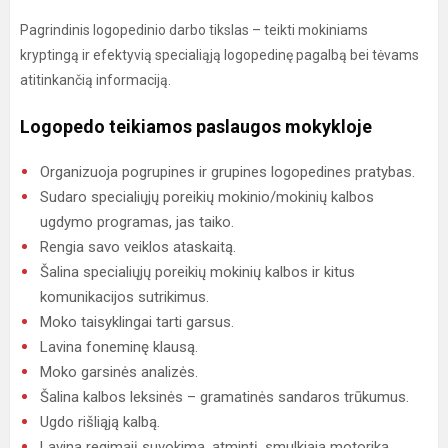
Pagrindinis logopedinio darbo tikslas – teikti mokiniams
kryptingą ir efektyvią specialiąją logopedinę pagalbą bei tėvams
atitinkančią informaciją.
Logopedo teikiamos paslaugos mokykloje
Organizuoja pogrupines ir grupines logopedines pratybas.
Sudaro specialiųjų poreikių mokinio/mokinių kalbos
ugdymo programas, jas taiko.
Rengia savo veiklos ataskaitą.
Šalina specialiųjų poreikių mokinių kalbos ir kitus
komunikacijos sutrikimus.
Moko taisyklingai tarti garsus.
Lavina foneminę klausą.
Moko garsinės analizės.
Šalina kalbos leksinės – gramatinės sandaros trūkumus.
Ugdo rišliąją kalbą.
Lavina regimąjį suvokimą, atmintį, smulkiąją motoriką.