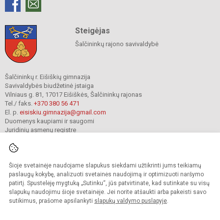
Steigėjas
Šalčininkų rajono savivaldybė
Šalčininkų r. Eišiškių gimnazija
Savivaldybės biudžetinė įstaiga
Vilniaus g. 81, 17017 Eišiškės, Šalčininkų rajonas
Tel./ faks.
+370 380 56 471
El. p.
eisiskiu.gimnazija@gmail.com
Duomenys kaupiami ir saugomi
Juridinių asmenų registre
Įmonės kodas 191416098
Šioje svetainėje naudojame slapukus siekdami užtikrinti jums teikiamų
© 2024. Šalčininkų r. Eišiškių gimnazija. Visos teisės saugomos.
paslaugų kokybę, analizuoti svetainės naudojimą ir optimizuoti naršymo
Kopijuoti turinį be raštiško įstaigos administracijos sutikimo griežtai draudžiama.
patirtį. Spustelėję mygtuką „Sutinku“, jūs patvirtinate, kad sutinkate su visų
slapukų naudojimu šioje svetainėje. Jei norite atšaukti arba pakeisti savo
Prieinamumo paraiška
Slapukų valdymas
sutikimus, prašome apsilankyti
slapukų valdymo puslapyje
.
Mes kuriame mokykloms
SVETAINESMOKYKLOMS.LT