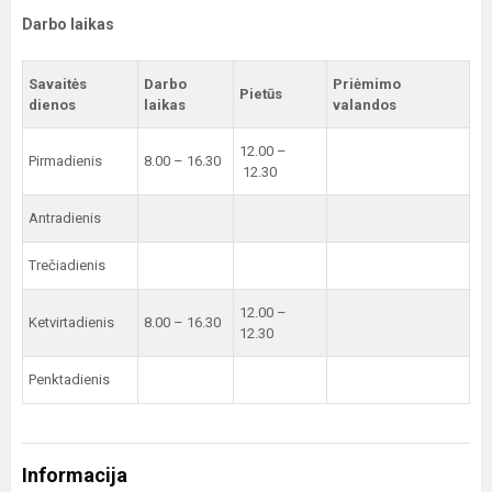
Darbo laikas
Savaitės
Darbo
Priėmimo
Pietūs
dienos
laikas
valandos
12.00 –
Pirmadienis
8.00 – 16.30
12.30
Antradienis
Trečiadienis
12.00 –
Ketvirtadienis
8.00 – 16.30
12.30
Penktadienis
Informacija