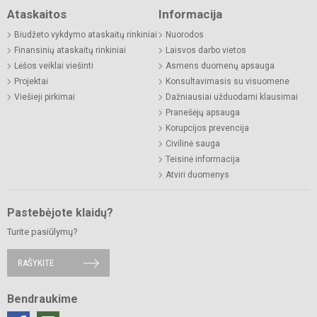
Ataskaitos
Informacija
Biudžeto vykdymo ataskaitų rinkiniai
Nuorodos
Finansinių ataskaitų rinkiniai
Laisvos darbo vietos
Lėšos veiklai viešinti
Asmens duomenų apsauga
Projektai
Konsultavimasis su visuomene
Viešieji pirkimai
Dažniausiai užduodami klausimai
Pranešėjų apsauga
Korupcijos prevencija
Civilinė sauga
Teisinė informacija
Atviri duomenys
Pastebėjote klaidų?
Turite pasiūlymų?
RAŠYKITE
Bendraukime