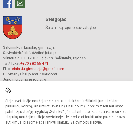
Steigėjas
Šalčininkų rajono savivaldybė
Šalčininkų r. Eišiškių gimnazija
Savivaldybės biudžetinė įstaiga
Vilniaus g. 81, 17017 Eišiškės, Šalčininkų rajonas
Tel./ faks.
+370 380 56 471
El. p.
eisiskiu.gimnazija@gmail.com
Duomenys kaupiami ir saugomi
Juridinių asmenų registre
Įmonės kodas 191416098
Šioje svetainėje naudojame slapukus siekdami užtikrinti jums teikiamų
© 2024. Šalčininkų r. Eišiškių gimnazija. Visos teisės saugomos.
paslaugų kokybę, analizuoti svetainės naudojimą ir optimizuoti naršymo
Kopijuoti turinį be raštiško įstaigos administracijos sutikimo griežtai draudžiama.
patirtį. Spustelėję mygtuką „Sutinku“, jūs patvirtinate, kad sutinkate su visų
slapukų naudojimu šioje svetainėje. Jei norite atšaukti arba pakeisti savo
Prieinamumo paraiška
Slapukų valdymas
sutikimus, prašome apsilankyti
slapukų valdymo puslapyje
.
Mes kuriame mokykloms