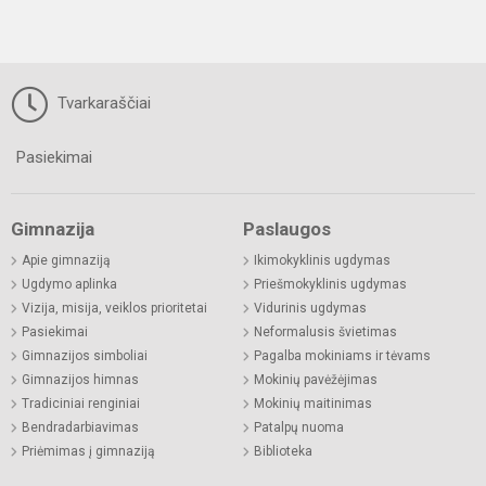
Tvarkaraščiai
Pasiekimai
Gimnazija
Paslaugos
Apie gimnaziją
Ikimokyklinis ugdymas
Ugdymo aplinka
Priešmokyklinis ugdymas
Vizija, misija, veiklos prioritetai
Vidurinis ugdymas
Pasiekimai
Neformalusis švietimas
Gimnazijos simboliai
Pagalba mokiniams ir tėvams
Gimnazijos himnas
Mokinių pavėžėjimas
Tradiciniai renginiai
Mokinių maitinimas
Bendradarbiavimas
Patalpų nuoma
Priėmimas į gimnaziją
Biblioteka