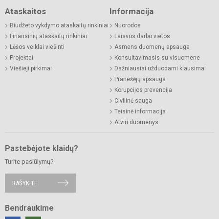
Ataskaitos
Informacija
Biudžeto vykdymo ataskaitų rinkiniai
Nuorodos
Finansinių ataskaitų rinkiniai
Laisvos darbo vietos
Lėšos veiklai viešinti
Asmens duomenų apsauga
Projektai
Konsultavimasis su visuomene
Viešieji pirkimai
Dažniausiai užduodami klausimai
Pranešėjų apsauga
Korupcijos prevencija
Civilinė sauga
Teisinė informacija
Atviri duomenys
Pastebėjote klaidų?
Turite pasiūlymų?
RAŠYKITE
Bendraukime