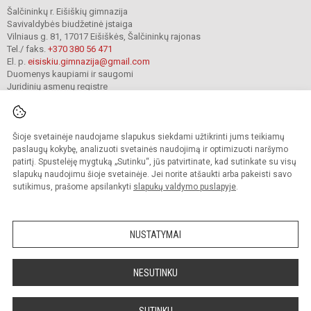
Šalčininkų r. Eišiškių gimnazija
Savivaldybės biudžetinė įstaiga
Vilniaus g. 81, 17017 Eišiškės, Šalčininkų rajonas
Tel./ faks.
+370 380 56 471
El. p.
eisiskiu.gimnazija@gmail.com
Duomenys kaupiami ir saugomi
Juridinių asmenų registre
Įmonės kodas 191416098
Šioje svetainėje naudojame slapukus siekdami užtikrinti jums teikiamų
© 2024. Šalčininkų r. Eišiškių gimnazija. Visos teisės saugomos.
paslaugų kokybę, analizuoti svetainės naudojimą ir optimizuoti naršymo
Kopijuoti turinį be raštiško įstaigos administracijos sutikimo griežtai draudžiama.
patirtį. Spustelėję mygtuką „Sutinku“, jūs patvirtinate, kad sutinkate su visų
slapukų naudojimu šioje svetainėje. Jei norite atšaukti arba pakeisti savo
Prieinamumo paraiška
Slapukų valdymas
sutikimus, prašome apsilankyti
slapukų valdymo puslapyje
.
Mes kuriame mokykloms
SVETAINESMOKYKLOMS.LT
NUSTATYMAI
NESUTINKU
SUTINKU