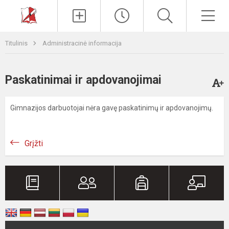
Paieška
Men
Titulinis
Administracinė informacija
Paskatinimai ir apdovanojimai
Gimnazijos darbuotojai nėra gavę paskatinimų ir apdovanojimų.
Grįžti