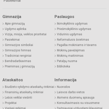
Pasiekimai
Gimnazija
Paslaugos
Apie gimnaziją
Ikimokyklinis ugdymas
Ugdymo aplinka
Priešmokyklinis ugdymas
Vizija, misija, veiklos prioritetai
Vidurinis ugdymas
Pasiekimai
Neformalusis švietimas
Gimnazijos simboliai
Pagalba mokiniams ir tėvams
Gimnazijos himnas
Mokinių pavėžėjimas
Tradiciniai renginiai
Mokinių maitinimas
Bendradarbiavimas
Patalpų nuoma
Priėmimas į gimnaziją
Biblioteka
Ataskaitos
Informacija
Biudžeto vykdymo ataskaitų rinkiniai
Nuorodos
Finansinių ataskaitų rinkiniai
Laisvos darbo vietos
Lėšos veiklai viešinti
Asmens duomenų apsauga
Projektai
Konsultavimasis su visuomene
Viešieji pirkimai
Dažniausiai užduodami klausimai