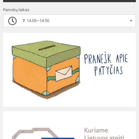
Pamokų laikas
7.
14.05—14.50