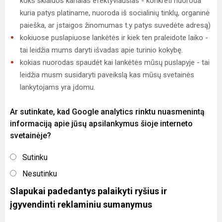
koks sklaidos kanalas efektyviausias - konkreti nuoroda
kuria patys platiname, nuoroda iš socialinių tinklų, organinė
paieška, ar įstaigos žinomumas t.y patys suvedėte adresą)
kokiuose puslapiuose lankėtės ir kiek ten praleidote laiko -
tai leidžia mums daryti išvadas apie turinio kokybę.
kokias nuorodas spaudėt kai lankėtės mūsų puslapyje - tai
leidžia musm susidaryti paveikslą kas mūsų svetainės
lankytojams yra įdomu.
Ar sutinkate, kad Google analytics rinktu nuasmenintą
informaciją apie jūsų apsilankymus šioje interneto
svetainėje?
Sutinku
Nesutinku
Slapukai padedantys palaikyti ryšius ir
įgyvendinti reklaminiu sumanymus