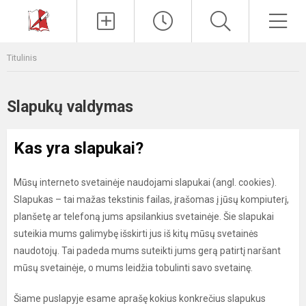
Paieška
Men
Titulinis
Slapukų valdymas
Kas yra slapukai?
Mūsų interneto svetainėje naudojami slapukai (angl. cookies).
Slapukas – tai mažas tekstinis failas, įrašomas į jūsų kompiuterį,
planšetę ar telefoną jums apsilankius svetainėje. Šie slapukai
suteikia mums galimybę išskirti jus iš kitų mūsų svetainės
naudotojų. Tai padeda mums suteikti jums gerą patirtį naršant
mūsų svetainėje, o mums leidžia tobulinti savo svetainę.
Šiame puslapyje esame aprašę kokius konkrečius slapukus