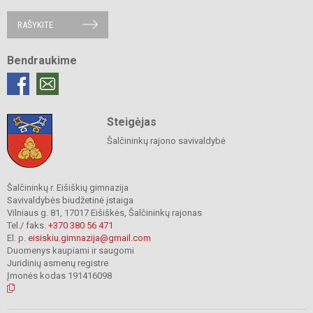
RAŠYKITE
Bendraukime
Steigėjas
Šalčininkų rajono savivaldybė
Šalčininkų r. Eišiškių gimnazija
Savivaldybės biudžetinė įstaiga
Vilniaus g. 81, 17017 Eišiškės, Šalčininkų rajonas
Tel./ faks.
+370 380 56 471
El. p.
eisiskiu.gimnazija@gmail.com
Duomenys kaupiami ir saugomi
Juridinių asmenų registre
Įmonės kodas 191416098