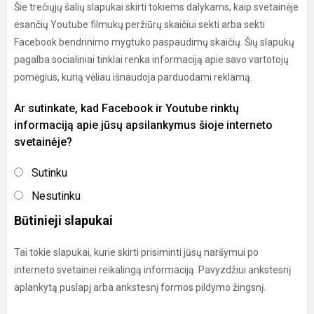
Šie trečiųjų šalių slapukai skirti tokiems dalykams, kaip svetainėje
esančių Youtube filmukų peržiūrų skaičiui sekti arba sekti
Facebook bendrinimo mygtuko paspaudimų skaičių. Šių slapukų
pagalba socialiniai tinklai renka informaciją apie savo vartotojų
pomėgius, kurią vėliau išnaudoja parduodami reklamą.
Ar sutinkate, kad Facebook ir Youtube rinktų
informaciją apie jūsų apsilankymus šioje interneto
svetainėje?
Sutinku
Nesutinku
Būtinieji slapukai
Tai tokie slapukai, kurie skirti prisiminti jūsų naršymui po
interneto svetainei reikalingą informaciją. Pavyzdžiui ankstesnį
aplankytą puslapį arba ankstesnį formos pildymo žingsnį.