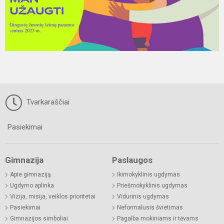
Tvarkaraščiai
Pasiekimai
Gimnazija
Paslaugos
Apie gimnaziją
Ikimokyklinis ugdymas
Ugdymo aplinka
Priešmokyklinis ugdymas
Vizija, misija, veiklos prioritetai
Vidurinis ugdymas
Pasiekimai
Neformalusis švietimas
Gimnazijos simboliai
Pagalba mokiniams ir tėvams