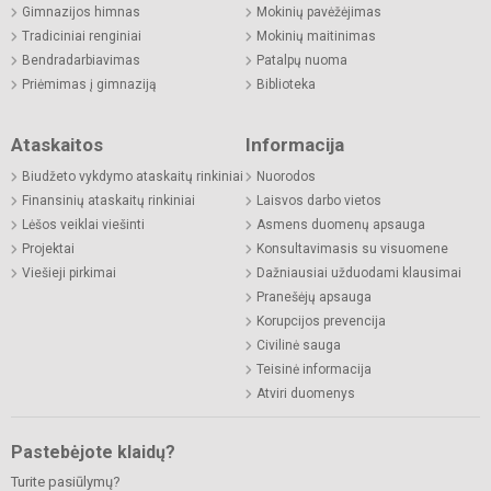
Gimnazijos himnas
Mokinių pavėžėjimas
Tradiciniai renginiai
Mokinių maitinimas
Bendradarbiavimas
Patalpų nuoma
Priėmimas į gimnaziją
Biblioteka
Ataskaitos
Informacija
Biudžeto vykdymo ataskaitų rinkiniai
Nuorodos
Finansinių ataskaitų rinkiniai
Laisvos darbo vietos
Lėšos veiklai viešinti
Asmens duomenų apsauga
Projektai
Konsultavimasis su visuomene
Viešieji pirkimai
Dažniausiai užduodami klausimai
Pranešėjų apsauga
Korupcijos prevencija
Civilinė sauga
Teisinė informacija
Atviri duomenys
Pastebėjote klaidų?
Turite pasiūlymų?