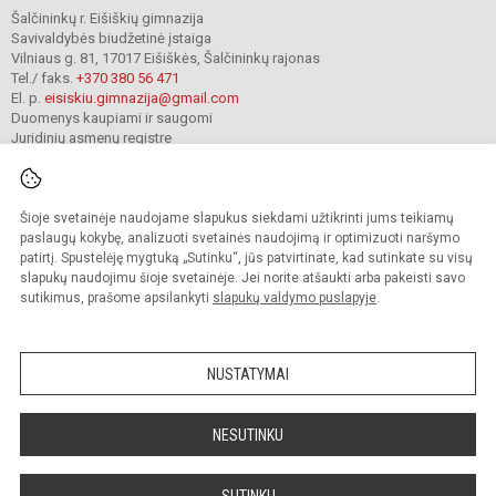
Šalčininkų r. Eišiškių gimnazija
Savivaldybės biudžetinė įstaiga
Vilniaus g. 81, 17017 Eišiškės, Šalčininkų rajonas
Tel./ faks.
+370 380 56 471
El. p.
eisiskiu.gimnazija@gmail.com
Duomenys kaupiami ir saugomi
Juridinių asmenų registre
Įmonės kodas 191416098
Šioje svetainėje naudojame slapukus siekdami užtikrinti jums teikiamų
© 2024. Šalčininkų r. Eišiškių gimnazija. Visos teisės saugomos.
paslaugų kokybę, analizuoti svetainės naudojimą ir optimizuoti naršymo
Kopijuoti turinį be raštiško įstaigos administracijos sutikimo griežtai draudžiama.
patirtį. Spustelėję mygtuką „Sutinku“, jūs patvirtinate, kad sutinkate su visų
slapukų naudojimu šioje svetainėje. Jei norite atšaukti arba pakeisti savo
Prieinamumo paraiška
Slapukų valdymas
sutikimus, prašome apsilankyti
slapukų valdymo puslapyje
.
Mes kuriame mokykloms
SVETAINESMOKYKLOMS.LT
NUSTATYMAI
NESUTINKU
SUTINKU