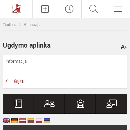
Paieška
Men
Titulinis
Gimnazija
Ugdymo aplinka
Informacija.
Grįžti