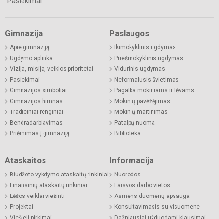
Pasiekimai
Gimnazija
Paslaugos
Apie gimnaziją
Ikimokyklinis ugdymas
Ugdymo aplinka
Priešmokyklinis ugdymas
Vizija, misija, veiklos prioritetai
Vidurinis ugdymas
Pasiekimai
Neformalusis švietimas
Gimnazijos simboliai
Pagalba mokiniams ir tėvams
Gimnazijos himnas
Mokinių pavėžėjimas
Tradiciniai renginiai
Mokinių maitinimas
Bendradarbiavimas
Patalpų nuoma
Priėmimas į gimnaziją
Biblioteka
Ataskaitos
Informacija
Biudžeto vykdymo ataskaitų rinkiniai
Nuorodos
Finansinių ataskaitų rinkiniai
Laisvos darbo vietos
Lėšos veiklai viešinti
Asmens duomenų apsauga
Projektai
Konsultavimasis su visuomene
Viešieji pirkimai
Dažniausiai užduodami klausimai