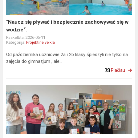
zachowywać
się
w
"Naucz się pływać i bezpiecznie zachowywać się w
wodzie“.
wodzie“.
Paskelbta: 2026-05-11
Kategorija:
Projektinė veikla
Od października uczniowie 2a i 2b klasy śpieszyli nie tylko na
zajęcia do gimnazjum , ale...
Plačiau
„Czytamy
legendy
polskie”