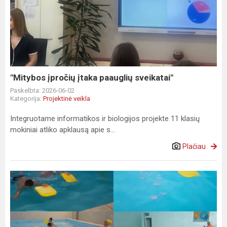
įpročių
įtaka
paauglių
sveikatai"
"Mitybos įpročių įtaka paauglių sveikatai"
Paskelbta: 2026-06-02
Kategorija:
Projektinė veikla
Integruotame informatikos ir biologijos projekte 11 klasių
mokiniai atliko apklausą apie s...
Plačiau
"Naucz
się
pływać
i
bezpiecznie