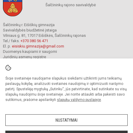
Šalčininkų rajono savivaldybė
Šalčininkų r. Eišiškių gimnazija
Savivaldybės biudžetinė įstaiga
Vilniaus g. 81, 17017 Eišiškės, Šalčininkų rajonas
Tel./ faks.
+370 380 56 471
El. p.
eisiskiu.gimnazija@gmail.com
Duomenys kaupiami ir saugomi
Juridinių asmenų registre
Įmonės kodas 191416098
Šioje svetainėje naudojame slapukus siekdami užtikrinti jums teikiamų
© 2024. Šalčininkų r. Eišiškių gimnazija. Visos teisės saugomos.
paslaugų kokybę, analizuoti svetainės naudojimą ir optimizuoti naršymo
Kopijuoti turinį be raštiško įstaigos administracijos sutikimo griežtai draudžiama.
patirtį. Spustelėję mygtuką „Sutinku“, jūs patvirtinate, kad sutinkate su visų
slapukų naudojimu šioje svetainėje. Jei norite atšaukti arba pakeisti savo
Prieinamumo paraiška
Slapukų valdymas
sutikimus, prašome apsilankyti
slapukų valdymo puslapyje
.
Mes kuriame mokykloms
SVETAINESMOKYKLOMS.LT
NUSTATYMAI