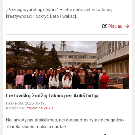
„Poznaj, wypróbuj, stwórz” – letni obóz pełen radości,
kreatywności i odkryć Lato i wakacj...
Plačiau
Lietuviškų
žodžių
takais
per
Aukštaitiją
Lietuviškų žodžių takais per Aukštaitiją
Paskelbta: 2026-06-19
Kategorija:
Projektinė veikla
Nei ankstyvas atsikėlimas, nei darganotas rytas nesugadino
7b ir 8a klasės mokinių nuotaik...