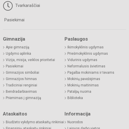
Tvarkaraščiai
Pasiekimai
Gimnazija
Paslaugos
Apie gimnaziją
Ikimokyklinis ugdymas
Ugdymo aplinka
Priešmokyklinis ugdymas
Vizija, misija, veiklos prioritetai
Vidurinis ugdymas
Pasiekimai
Neformalusis švietimas
Gimnazijos simboliai
Pagalba mokiniams ir tėvams
Gimnazijos himnas
Mokinių pavėžėjimas
Tradiciniai renginiai
Mokinių maitinimas
Bendradarbiavimas
Patalpų nuoma
Priėmimas į gimnaziją
Biblioteka
Ataskaitos
Informacija
Biudžeto vykdymo ataskaitų rinkiniai
Nuorodos
Finansinių ataskaitų rinkiniai
Laisvos darbo vietos