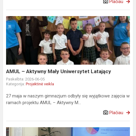
Plačiau
AMUL
–
Aktywny
Mały
Uniwersytet
Latający
AMUL – Aktywny Mały Uniwersytet Latający
Paskelbta: 2026-06-05
Kategorija:
Projektinė veikla
27 maja w naszym gimnazjum odbyły się wyjątkowe zajęcia w
ramach projektu AMUL – Aktywny M...
Plačiau
"Mitybos