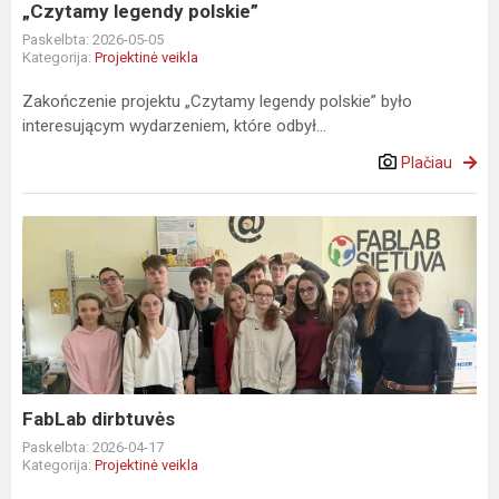
„Czytamy legendy polskie”
Paskelbta: 2026-05-05
Kategorija:
Projektinė veikla
Zakończenie projektu „Czytamy legendy polskie” było
interesującym wydarzeniem, które odbył...
Plačiau
FabLab
dirbtuvės
FabLab dirbtuvės
Paskelbta: 2026-04-17
Kategorija:
Projektinė veikla