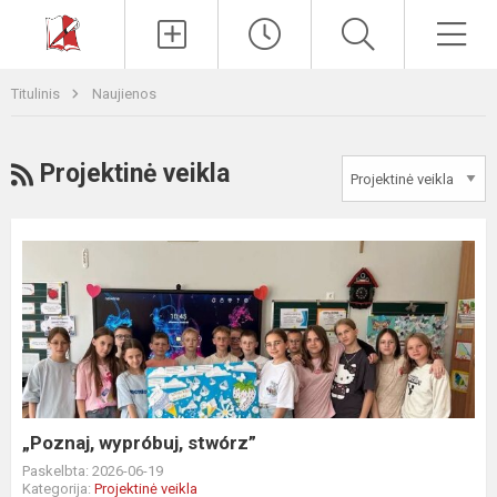
Paieška
Men
Titulinis
Naujienos
RSS
Projektinė veikla
„Poznaj,
wypróbuj,
stwórz”
„Poznaj, wypróbuj, stwórz”
Paskelbta: 2026-06-19
Kategorija:
Projektinė veikla