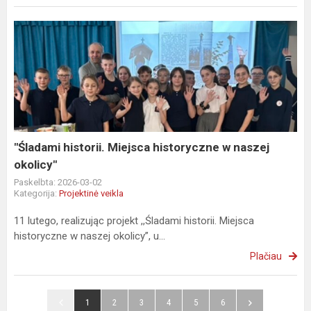
"Śladami
historii.
Miejsca
historyczne
w
naszej
okolicy"
"Śladami historii. Miejsca historyczne w naszej
okolicy"
Paskelbta: 2026-03-02
Kategorija:
Projektinė veikla
11 lutego, realizując projekt ,,Śladami historii. Miejsca
historyczne w naszej okolicy”, u...
Plačiau
1
2
3
4
5
6