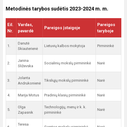
Metodinės tarybos sudėtis 2023-2024 m. m.
Eil.
Vardas,
Pareigos
Pareigos įstaigoje
Nr.
pavardė
taryboje
Danutė
1.
Lietuvių kalbos mokytoja
Pirmininkė
Skiauterienė
Janina
2.
Socialinių mokslų pirmininkė
Narė
Sliževska
Jolanta
3.
Tiksliųjų mokslų pirmininkė
Narė
Andrukonienė
4.
Marija Motus
Pradinių klasių pirmininkė
Narė
Olga
Technologijų, menų ir k. k.
5.
Narė
Zapasnik
pirmininkė
Teresa
6.
Gamtos mokslų pirmininkė
Narė