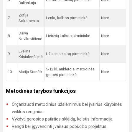
Balinskaja
Zofija
7.
Lenkų kalbos pirmininkė
Narė
Sokolovska
Daiva
8.
Lietuvių kalbos pirmininkė
Narė
Novikevičienė
Evelina
9.
Užsienio kalbų pirmininkė
Narė
Krisiulevičienė
5-12 kl. auklėtoje, metodinės
10.
Marija Stančik
Narė
grupės pirmininkė
Metodinės tarybos funkcijos
Organizuoti metodinius užsiėmimus bei įvairius kūrybinės
veiklos renginius.
Vykdyti gerosios patirties sklaidą, keistis informacija.
Rengti bei įgyvendinti įvairaus pobūdžio projektus.