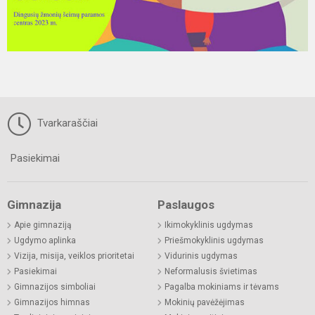
Tvarkaraščiai
Pasiekimai
Gimnazija
Paslaugos
Apie gimnaziją
Ikimokyklinis ugdymas
Ugdymo aplinka
Priešmokyklinis ugdymas
Vizija, misija, veiklos prioritetai
Vidurinis ugdymas
Pasiekimai
Neformalusis švietimas
Gimnazijos simboliai
Pagalba mokiniams ir tėvams
Gimnazijos himnas
Mokinių pavėžėjimas