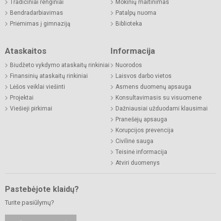
Tradiciniai renginiai
Mokinių maitinimas
Bendradarbiavimas
Patalpų nuoma
Priėmimas į gimnaziją
Biblioteka
Ataskaitos
Informacija
Biudžeto vykdymo ataskaitų rinkiniai
Nuorodos
Finansinių ataskaitų rinkiniai
Laisvos darbo vietos
Lėšos veiklai viešinti
Asmens duomenų apsauga
Projektai
Konsultavimasis su visuomene
Viešieji pirkimai
Dažniausiai užduodami klausimai
Pranešėjų apsauga
Korupcijos prevencija
Civilinė sauga
Teisinė informacija
Atviri duomenys
Pastebėjote klaidų?
Turite pasiūlymų?