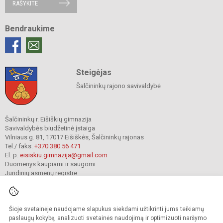
RAŠYKITE
Bendraukime
Steigėjas
Šalčininkų rajono savivaldybė
Šalčininkų r. Eišiškių gimnazija
Savivaldybės biudžetinė įstaiga
Vilniaus g. 81, 17017 Eišiškės, Šalčininkų rajonas
Tel./ faks.
+370 380 56 471
El. p.
eisiskiu.gimnazija@gmail.com
Duomenys kaupiami ir saugomi
Juridinių asmenų registre
Įmonės kodas 191416098
Šioje svetainėje naudojame slapukus siekdami užtikrinti jums teikiamų
© 2024. Šalčininkų r. Eišiškių gimnazija. Visos teisės saugomos.
paslaugų kokybę, analizuoti svetainės naudojimą ir optimizuoti naršymo