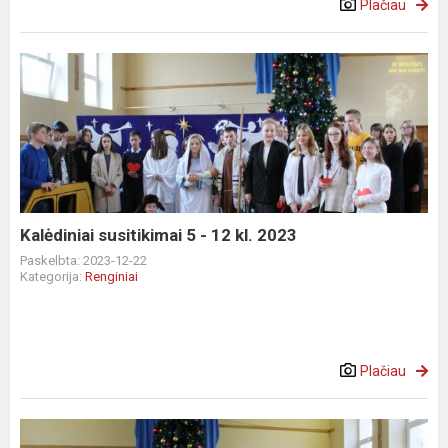
Plačiau
Kalėdiniai
susitikimai
5
-
12
kl.
2023
Kalėdiniai susitikimai 5 - 12 kl. 2023
Paskelbta: 2023-12-22
Kategorija:
Renginiai
Plačiau
Kalėdiniai