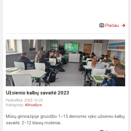
Plačiau
Užsienio
kalbų
savaitė
2023
Užsienio kalbų savaitė 2023
Paskelbta: 2023-12-22
Kategorija:
Aktualijos
Mūsų gimnazijoje gruodžio 1–15 dienomis vyko užsienio kalbų
savaitė. 2–12 klasių mokiniai...