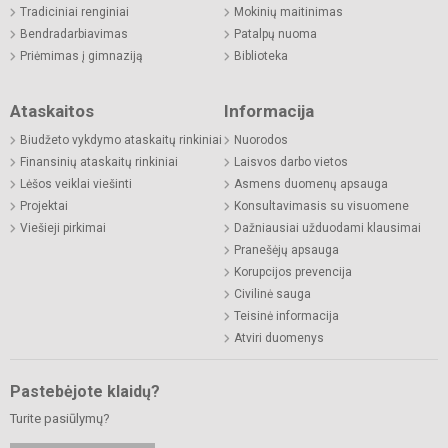
Tradiciniai renginiai
Mokinių maitinimas
Bendradarbiavimas
Patalpų nuoma
Priėmimas į gimnaziją
Biblioteka
Ataskaitos
Informacija
Biudžeto vykdymo ataskaitų rinkiniai
Nuorodos
Finansinių ataskaitų rinkiniai
Laisvos darbo vietos
Lėšos veiklai viešinti
Asmens duomenų apsauga
Projektai
Konsultavimasis su visuomene
Viešieji pirkimai
Dažniausiai užduodami klausimai
Pranešėjų apsauga
Korupcijos prevencija
Civilinė sauga
Teisinė informacija
Atviri duomenys
Pastebėjote klaidų?
Turite pasiūlymų?