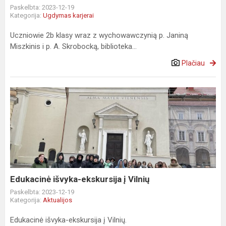
Paskelbta: 2023-12-19
Kategorija:
Ugdymas karjerai
Uczniowie 2b klasy wraz z wychowawczynią p. Janiną
Miszkinis i p. A. Skrobocką, biblioteka...
Plačiau
Edukacinė
išvyka-
ekskursija
į
Vilnių
Edukacinė išvyka-ekskursija į Vilnių
Paskelbta: 2023-12-19
Kategorija:
Aktualijos
Edukacinė išvyka-ekskursija į Vilnių.