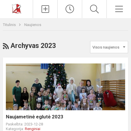
Paieška
Men
Titulinis
Naujienos
RSS
Archyvas 2023
Naujametinė
eglutė
2023
Naujametinė eglutė 2023
Paskelbta: 2023-12-28
Kategorija:
Renginiai