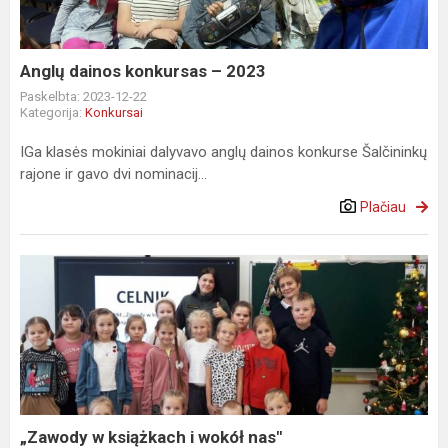
Anglų dainos konkursas – 2023
Paskelbta: 2023-12-22
Kategorija:
Konkursai
IGa klasės mokiniai dalyvavo anglų dainos konkurse Šalčininkų
rajone ir gavo dvi nominacij...
Plačiau
„Zawody
w
książkach
i
wokół
nas"
„Zawody w książkach i wokół nas"