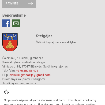
RAŠYKITE
Bendraukime
Steigėjas
Šalčininkų rajono savivaldybė
Šalčininkų r. Eišiškių gimnazija
Savivaldybės biudžetinė įstaiga
Vilniaus g. 81, 17017 Eišiškės, Šalčininkų rajonas
Tel./ faks.
+370 380 56 471
El. p.
eisiskiu.gimnazija@gmail.com
Duomenys kaupiami ir saugomi
Juridinių asmenų registre
Įmonės kodas 191416098
Šioje svetainėje naudojame slapukus siekdami užtikrinti jums teikiamų
© 2024. Šalčininkų r. Eišiškių gimnazija. Visos teisės saugomos.
paslaugų kokybę, analizuoti svetainės naudojimą ir optimizuoti naršymo