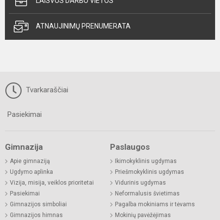
LAISVOS DARBO VIETOS
ATNAUJINIMŲ PRENUMERATA
Tvarkaraščiai
Pasiekimai
Gimnazija
Paslaugos
Apie gimnaziją
Ikimokyklinis ugdymas
Ugdymo aplinka
Priešmokyklinis ugdymas
Vizija, misija, veiklos prioritetai
Vidurinis ugdymas
Pasiekimai
Neformalusis švietimas
Gimnazijos simboliai
Pagalba mokiniams ir tėvams
Gimnazijos himnas
Mokinių pavėžėjimas