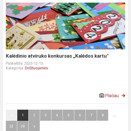
Kalėdinio
atviruko
konkursas
„Kalėdos
kartu"
Kalėdinio atviruko konkursas „Kalėdos kartu"
Paskelbta: 2023-12-15
Kategorija:
Didžiuojamės
Plačiau
1
2
3
4
5
6
7
8
...
23
24