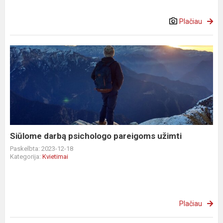
Plačiau
Siūlome
darbą
psichologo
pareigoms
užimti
Siūlome darbą psichologo pareigoms užimti
Paskelbta: 2023-12-18
Kategorija:
Kvietimai
Plačiau