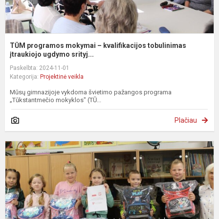
TŪM programos mokymai – kvalifikacijos tobulinimas
įtraukiojo ugdymo srityj...
Paskelbta: 2024-11-01
Kategorija:
Projektinė veikla
Mūsų gimnazijoje vykdoma švietimo pažangos programa
„Tūkstantmečio mokyklos" (TŪ...
Plačiau
„
K
d
p
n
L
–