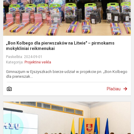
p
m
„Bon Kolbego dla pierwszaków na Litwie" – pirmokams
mokykliniai reikmenukai
Paskelbta: 2024-09-01
Kategorija:
Projektinė veikla
Gimnazjum w Ejszyszkach bierze udział w projekcie pn. „Bon Kolbego
dla pierwszak...
Plačiau
„
–
į
V
–