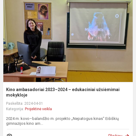
K
a
2
2
–
e
u
m
Kino ambasadoriai 2023–2024 – edukaciniai užsiėmimai
mokykloje
Paskelbta: 2024-04-01
Kategorija:
Projektinė veikla
2024 m. kovo–balandžio m. projekto „Nepatogus kinas" Eišiškių
gimnazijos kino am...
Plačiau