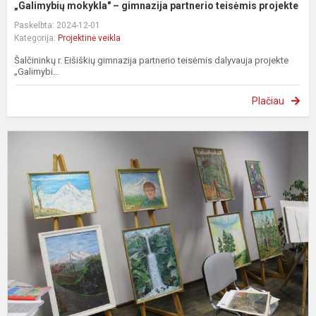
„Galimybių mokykla" – gimnazija partnerio teisėmis projekte
Paskelbta: 2024-12-01
Kategorija:
Projektinė veikla
Šalčininkų r. Eišiškių gimnazija partnerio teisėmis dalyvauja projekte
„Galimybi...
Plačiau
E
u
(
–
m
V
D
p.