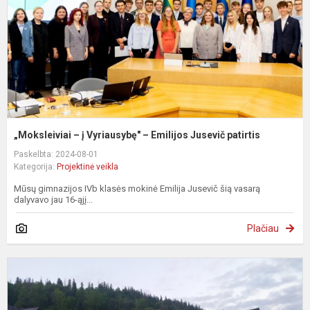
E
J
p
„Moksleiviai – į Vyriausybę" – Emilijos Jusevič patirtis
Paskelbta: 2024-08-01
Kategorija:
Projektinė veikla
Mūsų gimnazijos IVb klasės mokinė Emilija Jusevič šią vasarą
dalyvavo jau 16-ąjį...
Plačiau
„
d
k