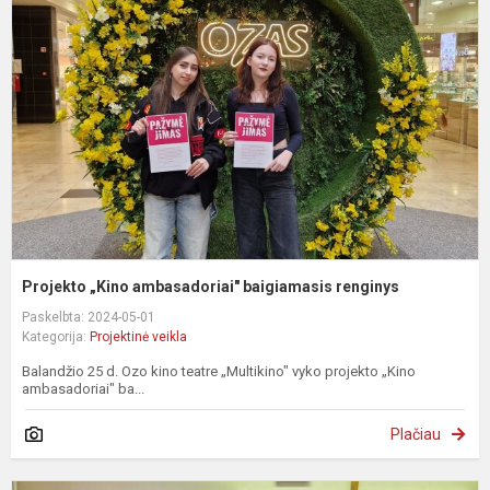
a
b
r
Projekto „Kino ambasadoriai" baigiamasis renginys
Paskelbta: 2024-05-01
Kategorija:
Projektinė veikla
Balandžio 25 d. Ozo kino teatre „Multikino" vyko projekto „Kino
ambasadoriai" ba...
Plačiau