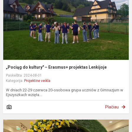
–
E
p
L
„Pociąg do kultury" – Erasmus+ projektas Lenkijoje
Paskelbta: 2024-08-01
Kategorija:
Projektinė veikla
W dniach 22-29 czerwca 20-osobowa grupa uczniów z Gimnazjum w
Ejszyszkach wzięła...
Plačiau
P
„