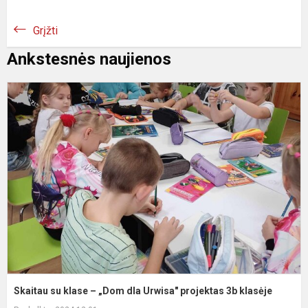
Grįžti
Ankstesnės naujienos
S
s
k
–
„
d
U
p
3
k
Skaitau su klase – „Dom dla Urwisa" projektas 3b klasėje