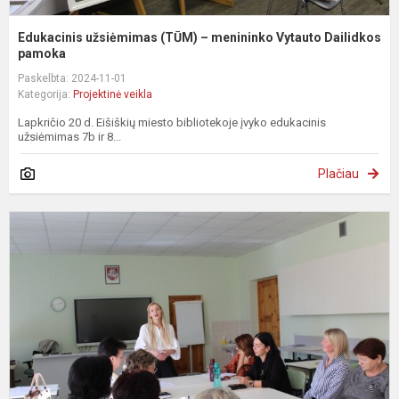
Edukacinis užsiėmimas (TŪM) – menininko Vytauto Dailidkos
pamoka
Paskelbta: 2024-11-01
Kategorija:
Projektinė veikla
Lapkričio 20 d. Eišiškių miesto bibliotekoje įvyko edukacinis
užsiėmimas 7b ir 8...
Plačiau
T
p
m
–
k
t
įt