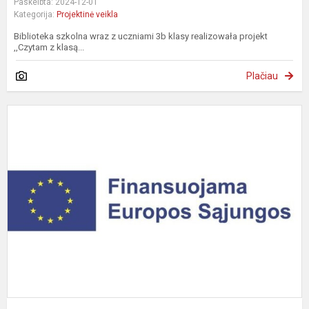
Paskelbta: 2024-12-01
Kategorija:
Projektinė veikla
Biblioteka szkolna wraz z uczniami 3b klasy realizowała projekt
,,Czytam z klasą...
Plačiau
„
m
–
g
p
t
p