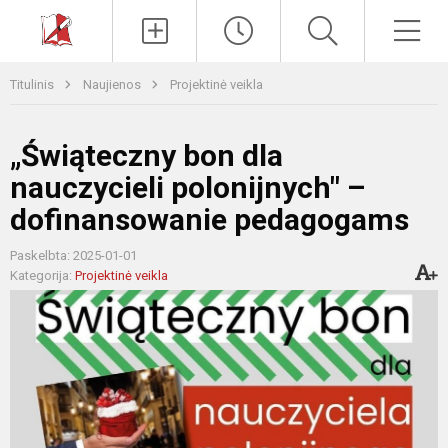
Paieška
Men
Titulinis
Naujienos
Projektinė veikla
„Świąteczny bon dla
nauczycieli polonijnych" –
dofinansowanie pedagogams
Paskelbta: 2025-01-01
Kategorija:
Projektinė veikla