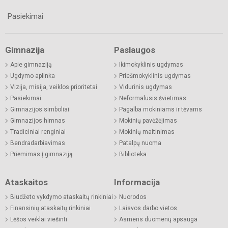
Pasiekimai
Gimnazija
Paslaugos
Apie gimnaziją
Ikimokyklinis ugdymas
Ugdymo aplinka
Priešmokyklinis ugdymas
Vizija, misija, veiklos prioritetai
Vidurinis ugdymas
Pasiekimai
Neformalusis švietimas
Gimnazijos simboliai
Pagalba mokiniams ir tėvams
Gimnazijos himnas
Mokinių pavėžėjimas
Tradiciniai renginiai
Mokinių maitinimas
Bendradarbiavimas
Patalpų nuoma
Priėmimas į gimnaziją
Biblioteka
Ataskaitos
Informacija
Biudžeto vykdymo ataskaitų rinkiniai
Nuorodos
Finansinių ataskaitų rinkiniai
Laisvos darbo vietos
Lėšos veiklai viešinti
Asmens duomenų apsauga