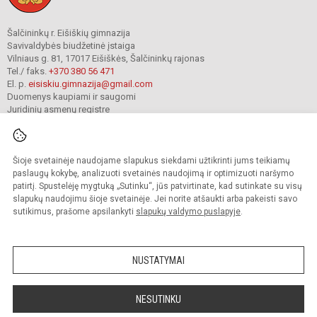
Šalčininkų r. Eišiškių gimnazija
Savivaldybės biudžetinė įstaiga
Vilniaus g. 81, 17017 Eišiškės, Šalčininkų rajonas
Tel./ faks.
+370 380 56 471
El. p.
eisiskiu.gimnazija@gmail.com
Duomenys kaupiami ir saugomi
Juridinių asmenų registre
Įmonės kodas 191416098
Šioje svetainėje naudojame slapukus siekdami užtikrinti jums teikiamų
© 2024. Šalčininkų r. Eišiškių gimnazija. Visos teisės saugomos.
paslaugų kokybę, analizuoti svetainės naudojimą ir optimizuoti naršymo
Kopijuoti turinį be raštiško įstaigos administracijos sutikimo griežtai draudžiama.
patirtį. Spustelėję mygtuką „Sutinku“, jūs patvirtinate, kad sutinkate su visų
slapukų naudojimu šioje svetainėje. Jei norite atšaukti arba pakeisti savo
Prieinamumo paraiška
Slapukų valdymas
sutikimus, prašome apsilankyti
slapukų valdymo puslapyje
.
Mes kuriame mokykloms
SVETAINESMOKYKLOMS.LT
NUSTATYMAI
NESUTINKU