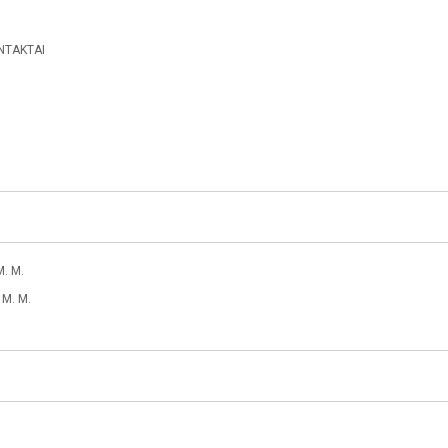
NTAKTAI
. M.
M. M.