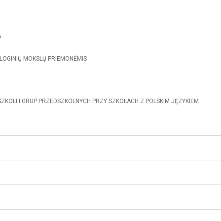
A
LOGINIŲ MOKSLŲ PRIEMONĖMIS
SZKOLI I GRUP PRZEDSZKOLNYCH PRZY SZKOŁACH Z POLSKIM JĘZYKIEM