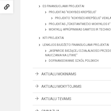
ES FINANSUOJAMI PROJEKTAI
PROJEKTAS "KOKYBĖS KREPŠELIS"
PROJEKTO "KOKYBĖS KREPŠELIS" VEIKL
PROJEKTAS „TŪKSTANTMEČIO MOKYKLOS II“
MOKYKLŲ APRŪPINIMAS GAMTOS IR TECHNO
KITI PROJEKTAI
LENKIJOS BIUDŽETO FINANSUOJAMI PROJEKTAI
„WSPARCIE BIEŻĄCEJ DZIAŁALNOŚCI PRZED
NAUCZANIA NA LITWIE”
DOFINANSOWANIE SZKÓŁ POLSKICH
AKTUALU MOKINIAMS
AKTUALU MOKYTOJAMS
AKTUALU TĖVAMS