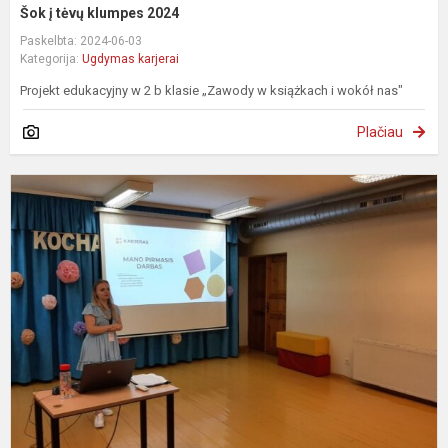
Šok į tėvų klumpes 2024
Paskelbta: 2024-06-03
Kategorija:
Ugdymas karjerai
Projekt edukacyjny w 2 b klasie „Zawody w książkach i wokół nas"
Plačiau
„
p
d