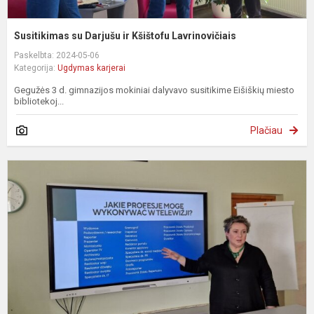
Susitikimas su Darjušu ir Kšištofu Lavrinovičiais
Paskelbta: 2024-05-06
Kategorija:
Ugdymas karjerai
Gegužės 3 d. gimnazijos mokiniai dalyvavo susitikime Eišiškių miesto
bibliotekoj...
Plačiau
S
s
T
W
a