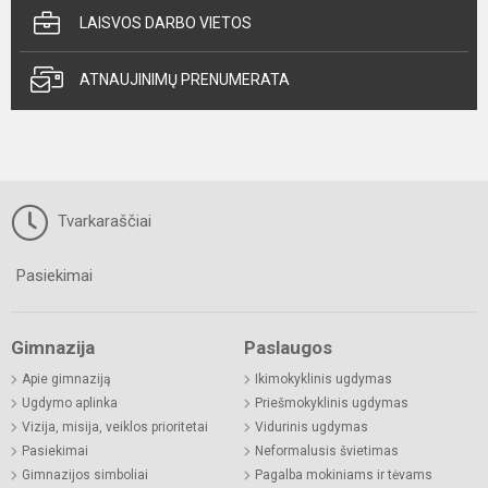
LAISVOS DARBO VIETOS
ATNAUJINIMŲ PRENUMERATA
Tvarkaraščiai
Pasiekimai
Gimnazija
Paslaugos
Apie gimnaziją
Ikimokyklinis ugdymas
Ugdymo aplinka
Priešmokyklinis ugdymas
Vizija, misija, veiklos prioritetai
Vidurinis ugdymas
Pasiekimai
Neformalusis švietimas
Gimnazijos simboliai
Pagalba mokiniams ir tėvams