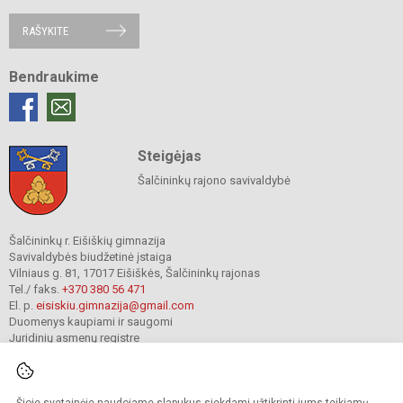
RAŠYKITE
Bendraukime
Steigėjas
Šalčininkų rajono savivaldybė
Šalčininkų r. Eišiškių gimnazija
Savivaldybės biudžetinė įstaiga
Vilniaus g. 81, 17017 Eišiškės, Šalčininkų rajonas
Tel./ faks.
+370 380 56 471
El. p.
eisiskiu.gimnazija@gmail.com
Duomenys kaupiami ir saugomi
Juridinių asmenų registre
Įmonės kodas 191416098