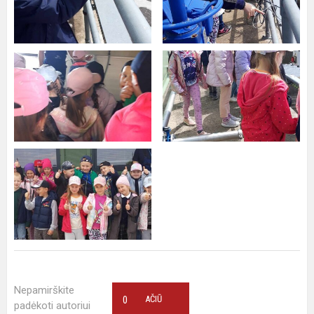
Nepamirškite
0
AČIŪ
padėkoti autoriui