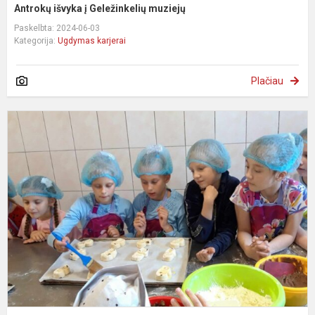
Antrokų išvyka į Geležinkelių muziejų
Paskelbta: 2024-06-03
Kategorija:
Ugdymas karjerai
Plačiau
Š
į
t
k
2