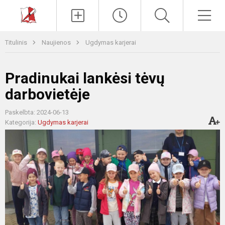
Paieška
Men
Titulinis
Naujienos
Ugdymas karjerai
Pradinukai lankėsi tėvų
darbovietėje
Paskelbta: 2024-06-13
Kategorija:
Ugdymas karjerai