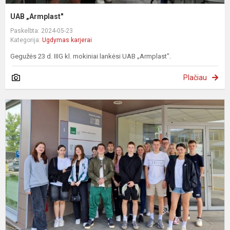
UAB „Armplast"
Paskelbta: 2024-05-23
Kategorija:
Ugdymas karjerai
Gegužės 23 d. IIIG kl. mokiniai lankėsi UAB „Armplast".
Plačiau
U
t
2