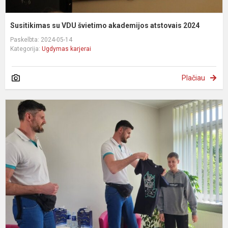
Susitikimas su VDU švietimo akademijos atstovais 2024
Paskelbta: 2024-05-14
Kategorija:
Ugdymas karjerai
Plačiau
S
s
D
ir
K
L