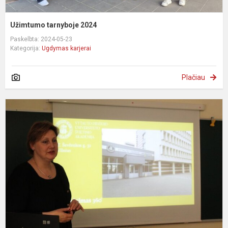
Užimtumo tarnyboje 2024
Paskelbta: 2024-05-23
Kategorija:
Ugdymas karjerai
Plačiau
S
s
V
š
a
a
2