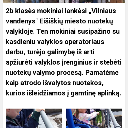
2b klasės mokiniai lankėsi „Vilniaus
vandenys" Eišiškių miesto nuotekų
valykloje. Ten mokiniai susipažino su
kasdieniu valyklos operatoriaus
darbu, turėjo galimybę iš arti
apžiūrėti valyklos įrenginius ir stebėti
nuotekų valymo procesą. Pamatėme
kaip atrodo išvalytos nuotekos,
kurios išleidžiamos į gamtinę aplinką.