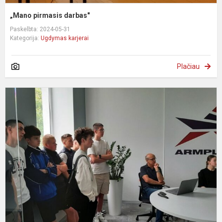
„Mano pirmasis darbas"
Paskelbta: 2024-05-31
Kategorija:
Ugdymas karjerai
Plačiau
U
„