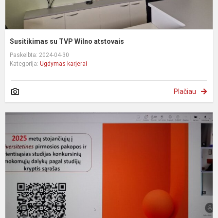
Susitikimas su TVP Wilno atstovais
Paskelbta: 2024-04-30
Kategorija:
Ugdymas karjerai
Plačiau
S
p
a
2
m