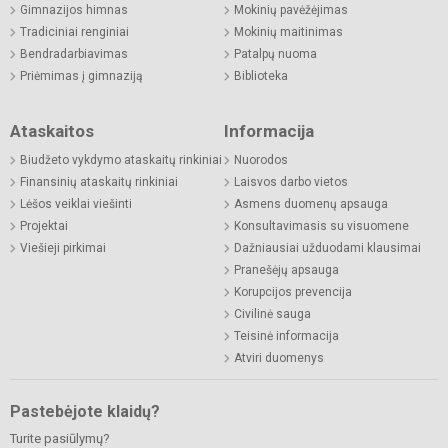
Gimnazijos himnas
Mokinių pavėžėjimas
Tradiciniai renginiai
Mokinių maitinimas
Bendradarbiavimas
Patalpų nuoma
Priėmimas į gimnaziją
Biblioteka
Ataskaitos
Informacija
Biudžeto vykdymo ataskaitų rinkiniai
Nuorodos
Finansinių ataskaitų rinkiniai
Laisvos darbo vietos
Lėšos veiklai viešinti
Asmens duomenų apsauga
Projektai
Konsultavimasis su visuomene
Viešieji pirkimai
Dažniausiai užduodami klausimai
Pranešėjų apsauga
Korupcijos prevencija
Civilinė sauga
Teisinė informacija
Atviri duomenys
Pastebėjote klaidų?
Turite pasiūlymų?