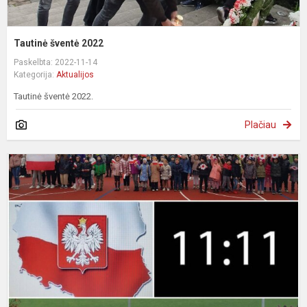
Tautinė šventė 2022
Paskelbta: 2022-11-14
Kategorija:
Aktualijos
Tautinė šventė 2022.
Plačiau
A
„
d
h