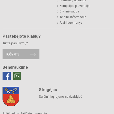
Pranešėjų apsauga
Korupcijos prevencija
Civilinė sauga
Teisinė informacija
Atviri duomenys
Pastebėjote klaidų?
Turite pasiūlymų?
RAŠYKITE
Bendraukime
Steigėjas
Šalčininkų rajono savivaldybė
Šalčininkų r. Eišiškių gimnazija