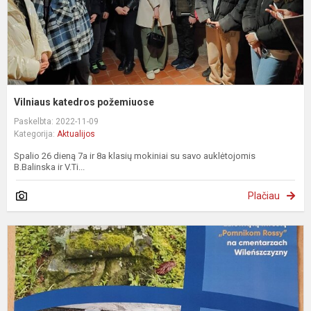
Vilniaus katedros požemiuose
Paskelbta: 2022-11-09
Kategorija:
Aktualijos
Spalio 26 dieną 7a ir 8a klasių mokiniai su savo auklėtojomis
B.Balinska ir V.Ti...
Plačiau
„
k
p