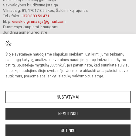
Savivaldybės biudžetinė įstaiga
Vilniaus g. 81, 17017 Eišiškės, Šalčininkų rajonas
Tel./ faks.
+370 380 56 471
El. p.
eisiskiu.gimnazija@gmail.com
Duomenys kaupiami ir saugomi
Juridinių asmenų registre
Įmonės kodas 191416098
Šioje svetainėje naudojame slapukus siekdami užtikrinti jums teikiamų
© 2024. Šalčininkų r. Eišiškių gimnazija. Visos teisės saugomos.
paslaugų kokybę, analizuoti svetainės naudojimą ir optimizuoti naršymo
Kopijuoti turinį be raštiško įstaigos administracijos sutikimo griežtai draudžiama.
patirtį. Spustelėję mygtuką „Sutinku“, jūs patvirtinate, kad sutinkate su visų
slapukų naudojimu šioje svetainėje. Jei norite atšaukti arba pakeisti savo
Prieinamumo paraiška
Slapukų valdymas
sutikimus, prašome apsilankyti
slapukų valdymo puslapyje
.
Mes kuriame mokykloms
SVETAINESMOKYKLOMS.LT
NUSTATYMAI
NESUTINKU
SUTINKU