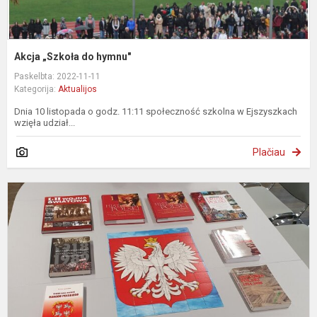
Akcja „Szkoła do hymnu"
Paskelbta: 2022-11-11
Kategorija:
Aktualijos
Dnia 10 listopada o godz. 11:11 społeczność szkolna w Ejszyszkach
wzięła udział...
Plačiau
„
s
n