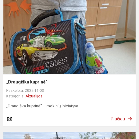
„Draugiška kuprinė"
Paskelbta: 2022-11-03
Kategorija:
Aktualijos
„Draugiška kuprinė" – mokinių iniciatyva.
Plačiau
„