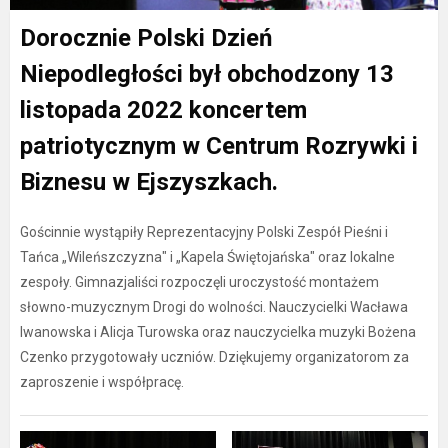
Dorocznie Polski Dzień
Niepodległości był obchodzony 13
listopada 2022 koncertem
patriotycznym w Centrum Rozrywki i
Biznesu w Ejszyszkach.
Gościnnie wystąpiły Reprezentacyjny Polski Zespół Pieśni i
Tańca „Wileńszczyzna" i „Kapela Świętojańska" oraz lokalne
zespoły. Gimnazjaliści rozpoczęli uroczystość montażem
słowno-muzycznym Drogi do wolności. Nauczycielki Wacława
Iwanowska i Alicja Turowska oraz nauczycielka muzyki Bożena
Czenko przygotowały uczniów. Dziękujemy organizatorom za
zaproszenie i współpracę.