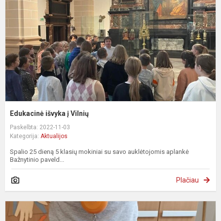
V
Edukacinė išvyka į Vilnių
Paskelbta: 2022-11-03
Kategorija:
Aktualijos
Spalio 25 dieną 5 klasių mokiniai su savo auklėtojomis aplankė
Bažnytinio paveld...
Plačiau
„
k