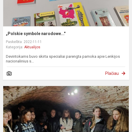
„Polskie symbole narodowe..."
Paskelbta: 2022-11-11
Kategorija:
Aktualijos
Devintokams buvo skirta specialiai parengta pamoka apie Lenkijos
nacionalinius s...
Plačiau
V
k
p