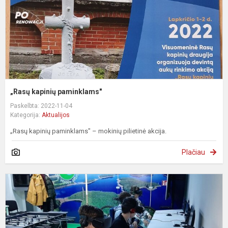
„Rasų kapinių paminklams"
Paskelbta: 2022-11-04
Kategorija:
Aktualijos
„Rasų kapinių paminklams" – mokinių pilietinė akcija.
Plačiau
„
k