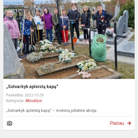
a
k
„Sutvarkyk apleistą kapą"
Paskelbta: 2022-10-28
Kategorija:
Aktualijos
„Sutvarkyk apleistą kapą" – mokinių pilietinė akcija.
Plačiau