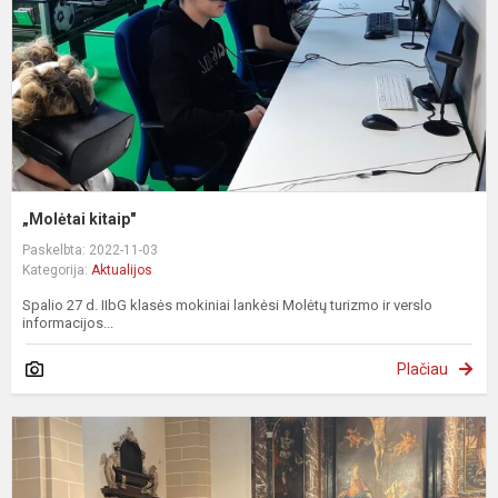
„Molėtai kitaip"
Paskelbta: 2022-11-03
Kategorija:
Aktualijos
Spalio 27 d. IIbG klasės mokiniai lankėsi Molėtų turizmo ir verslo
informacijos...
Plačiau
E
i
į