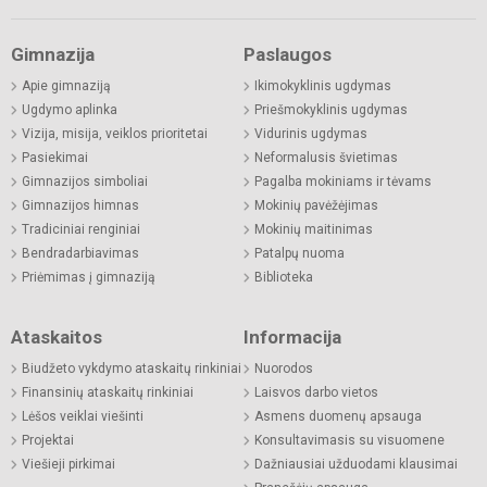
Gimnazija
Paslaugos
Apie gimnaziją
Ikimokyklinis ugdymas
Ugdymo aplinka
Priešmokyklinis ugdymas
Vizija, misija, veiklos prioritetai
Vidurinis ugdymas
Pasiekimai
Neformalusis švietimas
Gimnazijos simboliai
Pagalba mokiniams ir tėvams
Gimnazijos himnas
Mokinių pavėžėjimas
Tradiciniai renginiai
Mokinių maitinimas
Bendradarbiavimas
Patalpų nuoma
Priėmimas į gimnaziją
Biblioteka
Ataskaitos
Informacija
Biudžeto vykdymo ataskaitų rinkiniai
Nuorodos
Finansinių ataskaitų rinkiniai
Laisvos darbo vietos
Lėšos veiklai viešinti
Asmens duomenų apsauga
Projektai
Konsultavimasis su visuomene
Viešieji pirkimai
Dažniausiai užduodami klausimai