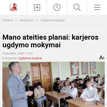
Paieška
Men
Titulinis
Naujienos
Ugdymas karjerai
Mano ateities planai: karjeros
ugdymo mokymai
Paskelbta: 2022-11-23
Kategorija:
Ugdymas karjerai