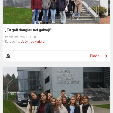
„Tu gali daugiau nei galvoji"
Paskelbta: 2022-11-18
Kategorija:
Ugdymas karjerai
Plačiau
A
d
d
-
V
T