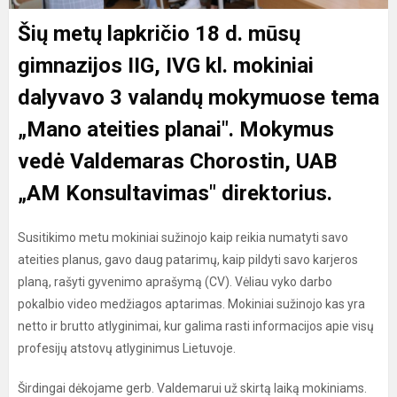
Šių metų lapkričio 18 d. mūsų
gimnazijos IIG, IVG kl. mokiniai
dalyvavo 3 valandų mokymuose tema
„Mano ateities planai". Mokymus
vedė Valdemaras Chorostin, UAB
„AM Konsultavimas" direktorius.
Susitikimo metu mokiniai sužinojo kaip reikia numatyti savo
ateities planus, gavo daug patarimų, kaip pildyti savo karjeros
planą, rašyti gyvenimo aprašymą (CV). Vėliau vyko darbo
pokalbio video medžiagos aptarimas. Mokiniai sužinojo kas yra
netto ir brutto atlyginimai, kur galima rasti informacijos apie visų
profesijų atstovų atlyginimus Lietuvoje.
Širdingai dėkojame gerb. Valdemarui už skirtą laiką mokiniams.