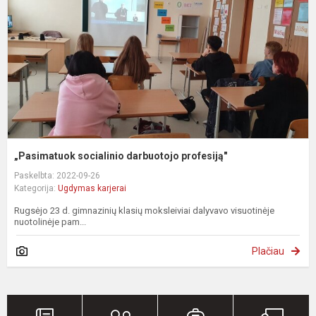
„Pasimatuok socialinio darbuotojo profesiją"
Paskelbta: 2022-09-26
Kategorija:
Ugdymas karjerai
Rugsėjo 23 d. gimnazinių klasių moksleiviai dalyvavo visuotinėje
nuotolinėje pam...
Plačiau