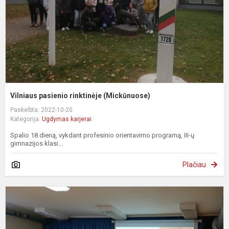
Vilniaus pasienio rinktinėje (Mickūnuose)
Paskelbta: 2022-10-20
Kategorija:
Ugdymas karjerai
Spalio 18 dieną, vykdant profesinio orientavimo programą, III-ų
gimnazijos klasi...
Plačiau
S
p
a
2