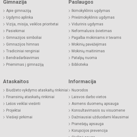
Gimnazija
Paslaugos
Apie gimnaziją
Ikimokyklinis ugdymas
Ugdymo aplinka
Priešmokyklinis ugdymas
Vizija, misija, veiklos prioritetai
Vidurinis ugdymas
Pasiekimai
Neformalusis švietimas
Gimnazijos simboliai
Pagalba mokiniams ir tėvams
Gimnazijos himnas
Mokinių pavėžėjimas
Tradiciniai renginiai
Mokinių maitinimas
Bendradarbiavimas
Patalpų nuoma
Priėmimas į gimnaziją
Biblioteka
Ataskaitos
Informacija
Biudžeto vykdymo ataskaitų rinkiniai
Nuorodos
Finansinių ataskaitų rinkiniai
Laisvos darbo vietos
Lėšos veiklai viešinti
Asmens duomenų apsauga
Projektai
Konsultavimasis su visuomene
Viešieji pirkimai
Dažniausiai užduodami klausimai
Pranešėjų apsauga
Korupcijos prevencija