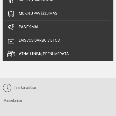
MOKINIŲ MAITINIMAS
MOKINIŲ PAVĖŽĖJIMAS
PASIEKIMAI
LAISVOS DARBO VIETOS
ATNAUJINIMŲ PRENUMERATA
Tvarkaraščiai
Pasiekimai