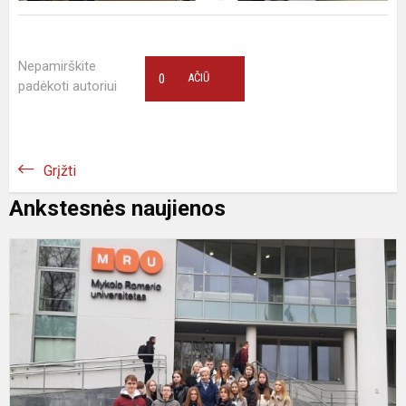
Nepamirškite
0
AČIŪ
padėkoti autoriui
Grįžti
Ankstesnės naujienos
„
g
d
n
g