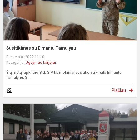
Susitikimas su Eimantu Tamulynu
Paskelbta: 2022-11-10
Kategorija:
Ugdymas karjerai
Šių metų lapkričio 8 d. GIV kl. mokiniai susitiko su viršila Eimantu
Tamulynu. S...
Plačiau
V
p
r
(