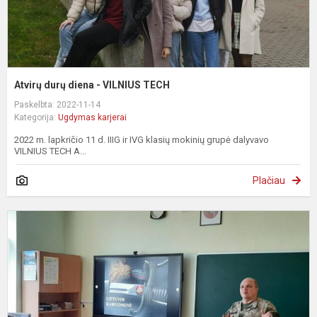
Atvirų durų diena - VILNIUS TECH
Paskelbta: 2022-11-14
Kategorija:
Ugdymas karjerai
2022 m. lapkričio 11 d. IIIG ir IVG klasių mokinių grupė dalyvavo
VILNIUS TECH A...
Plačiau
S
s
E
T