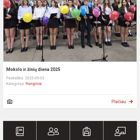
d
2
Mokslo ir žinių diena 2025
Paskelbta: 2025-09-02
Kategorija:
Renginiai
Plačiau