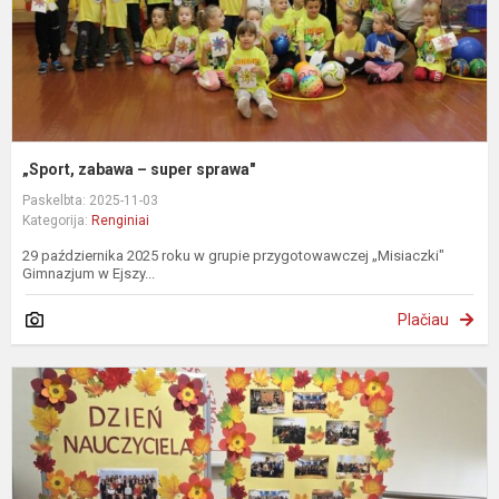
„Sport, zabawa – super sprawa"
Paskelbta: 2025-11-03
Kategorija:
Renginiai
29 października 2025 roku w grupie przygotowawczej „Misiaczki"
Gimnazjum w Ejszy...
Plačiau
M
d
2