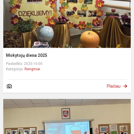
Mokytojų diena 2025
Paskelbta: 2025-10-06
Kategorija:
Renginiai
Plačiau
E
k
d