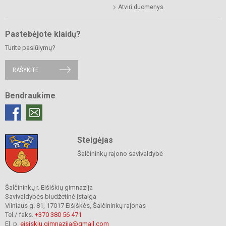
Atviri duomenys
Pastebėjote klaidų?
Turite pasiūlymų?
RAŠYKITE
Bendraukime
Steigėjas
Šalčininkų rajono savivaldybė
Šalčininkų r. Eišiškių gimnazija
Savivaldybės biudžetinė įstaiga
Vilniaus g. 81, 17017 Eišiškės, Šalčininkų rajonas
Tel./ faks.
+370 380 56 471
El. p.
eisiskiu.gimnazija@gmail.com