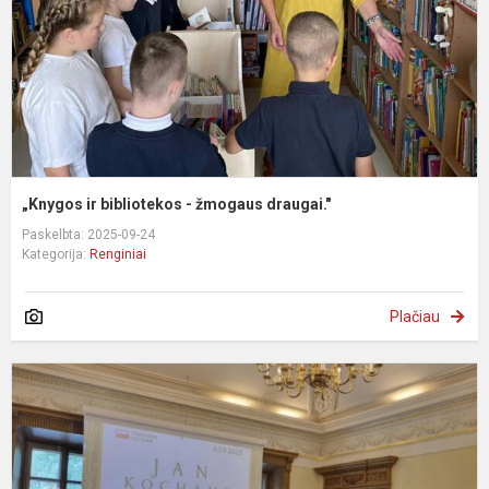
d
„Knygos ir bibliotekos - žmogaus draugai."
Paskelbta: 2025-09-24
Kategorija:
Renginiai
Plačiau
N
c
2