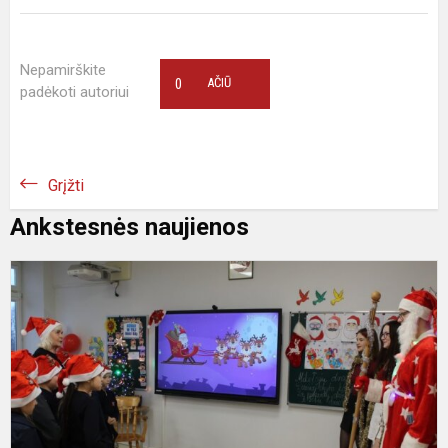
Nepamirškite
0
AČIŪ
padėkoti autoriui
Grįžti
Ankstesnės naujienos
Š
M
d
2