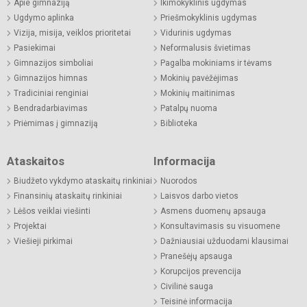
Apie gimnaziją
Ikimokyklinis ugdymas
Ugdymo aplinka
Priešmokyklinis ugdymas
Vizija, misija, veiklos prioritetai
Vidurinis ugdymas
Pasiekimai
Neformalusis švietimas
Gimnazijos simboliai
Pagalba mokiniams ir tėvams
Gimnazijos himnas
Mokinių pavėžėjimas
Tradiciniai renginiai
Mokinių maitinimas
Bendradarbiavimas
Patalpų nuoma
Priėmimas į gimnaziją
Biblioteka
Ataskaitos
Informacija
Biudžeto vykdymo ataskaitų rinkiniai
Nuorodos
Finansinių ataskaitų rinkiniai
Laisvos darbo vietos
Lėšos veiklai viešinti
Asmens duomenų apsauga
Projektai
Konsultavimasis su visuomene
Viešieji pirkimai
Dažniausiai užduodami klausimai
Pranešėjų apsauga
Korupcijos prevencija
Civilinė sauga
Teisinė informacija