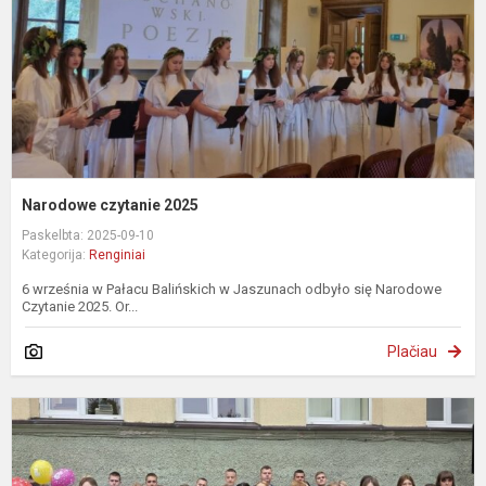
Narodowe czytanie 2025
Paskelbta: 2025-09-10
Kategorija:
Renginiai
6 września w Pałacu Balińskich w Jaszunach odbyło się Narodowe
Czytanie 2025. Or...
Plačiau
M
ir
ž