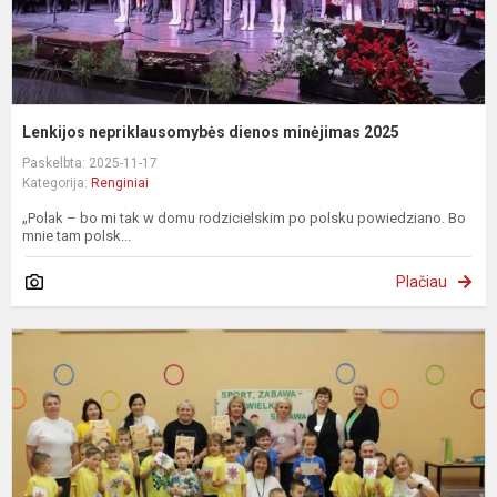
Lenkijos nepriklausomybės dienos minėjimas 2025
Paskelbta: 2025-11-17
Kategorija:
Renginiai
„Polak – bo mi tak w domu rodzicielskim po polsku powiedziano. Bo
mnie tam polsk...
Plačiau
„
z
–
s
s