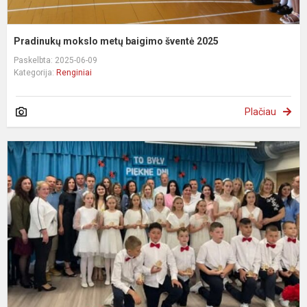
Pradinukų mokslo metų baigimo šventė 2025
Paskelbta: 2025-06-09
Kategorija:
Renginiai
Plačiau
K
i