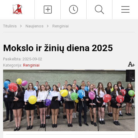
Paieška
Men
Titulinis
Naujienos
Renginiai
Mokslo ir žinių diena 2025
Paskelbta: 2025-09-02
Kategorija:
Renginiai