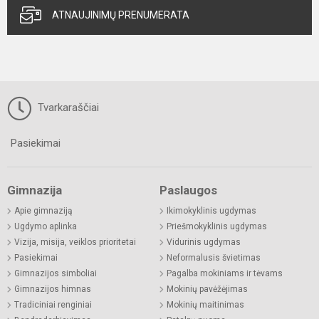
ATNAUJINIMŲ PRENUMERATA
Tvarkaraščiai
Pasiekimai
Gimnazija
Paslaugos
Apie gimnaziją
Ikimokyklinis ugdymas
Ugdymo aplinka
Priešmokyklinis ugdymas
Vizija, misija, veiklos prioritetai
Vidurinis ugdymas
Pasiekimai
Neformalusis švietimas
Gimnazijos simboliai
Pagalba mokiniams ir tėvams
Gimnazijos himnas
Mokinių pavėžėjimas
Tradiciniai renginiai
Mokinių maitinimas