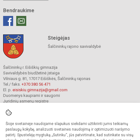
Bendraukime
Steigėjas
Šalčininkų rajono savivaldybė
Šalčininkų r. Eišiškių gimnazija
Savivaldybės biudžetinė įstaiga
Vilniaus g. 81, 17017 Eišiškės, Šalčininkų rajonas
Tel./ faks.
+370 380 56 471
El. p.
eisiskiu.gimnazija@gmail.com
Duomenys kaupiami ir saugomi
Juridinių asmenų registre
Įmonės kodas 191416098
Šioje svetainėje naudojame slapukus siekdami užtikrinti jums teikiamų
© 2024. Šalčininkų r. Eišiškių gimnazija. Visos teisės saugomos.
paslaugų kokybę, analizuoti svetainės naudojimą ir optimizuoti naršymo
Kopijuoti turinį be raštiško įstaigos administracijos sutikimo griežtai draudžiama.
patirtį. Spustelėję mygtuką „Sutinku“, jūs patvirtinate, kad sutinkate su visų