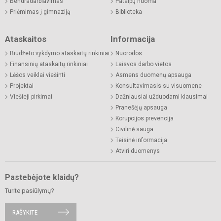
Bendradarbiavimas
Patalpų nuoma
Priėmimas į gimnaziją
Biblioteka
Ataskaitos
Informacija
Biudžeto vykdymo ataskaitų rinkiniai
Nuorodos
Finansinių ataskaitų rinkiniai
Laisvos darbo vietos
Lėšos veiklai viešinti
Asmens duomenų apsauga
Projektai
Konsultavimasis su visuomene
Viešieji pirkimai
Dažniausiai užduodami klausimai
Pranešėjų apsauga
Korupcijos prevencija
Civilinė sauga
Teisinė informacija
Atviri duomenys
Pastebėjote klaidų?
Turite pasiūlymų?
RAŠYKITE