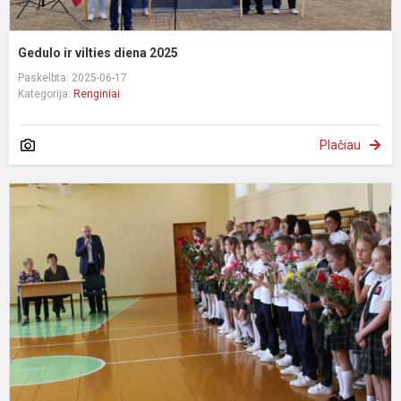
Gedulo ir vilties diena 2025
Paskelbta: 2025-06-17
Kategorija:
Renginiai
Plačiau
P
m
m
b
š
2