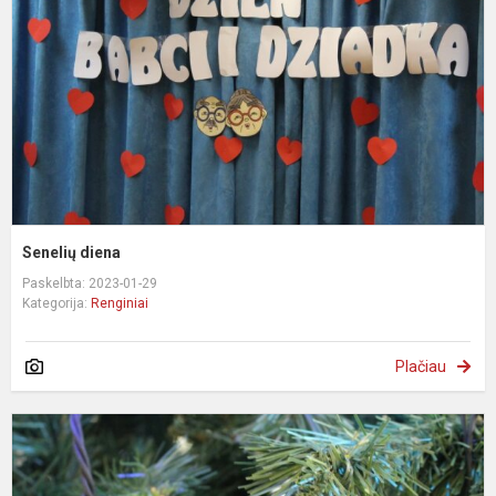
Senelių diena
Paskelbta: 2023-01-29
Kategorija:
Renginiai
Plačiau
N
e
2