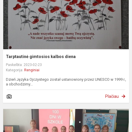
Tarptautinė gimtosios kalbos diena
Paskelbta: 2023-02-23
Kategorija:
Renginiai
Dzień Języka Ojczystego został ustanowiony przez UNESCO w 1999 r.,
a obchodzimy...
Plačiau
1
d
m