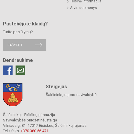
Teisinė informacija
Atviri duomenys
Pastebėjote klaidų?
Turite pasiūlymų?
RAŠYKITE
Bendraukime
Steigėjas
Šalčininkų rajono savivaldybė
Šalčininkų r. Eišiškių gimnazija
Savivaldybės biudžetinė įstaiga
Vilniaus g. 81, 17017 Eišiškės, Šalčininkų rajonas
Tel./ faks.
+370 380 56 471