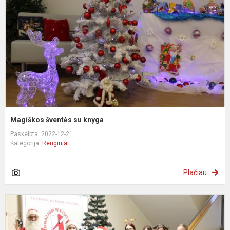
k
Magiškos šventės su knyga
Paskelbta: 2022-12-21
Kategorija:
Renginiai
Plačiau
Š
M
d