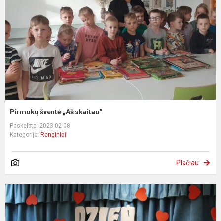
s
Pirmokų šventė „Aš skaitau"
Paskelbta: 2023-02-08
Kategorija:
Renginiai
Plačiau
S
d