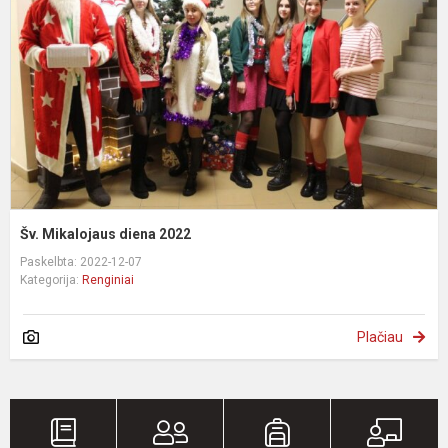
2
Šv. Mikalojaus diena 2022
Paskelbta: 2022-12-07
Kategorija:
Renginiai
Plačiau