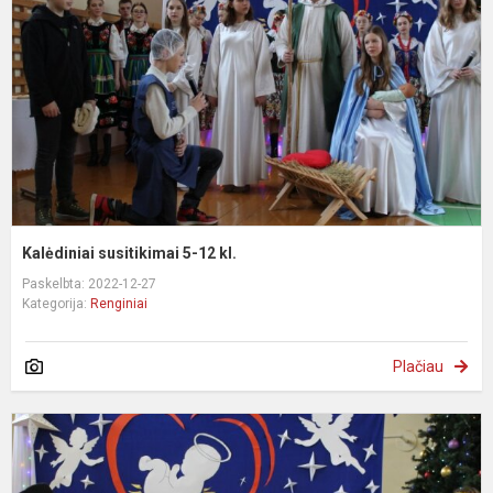
1
kl
Kalėdiniai susitikimai 5-12 kl.
Paskelbta: 2022-12-27
Kategorija:
Renginiai
Plačiau
K
s
0