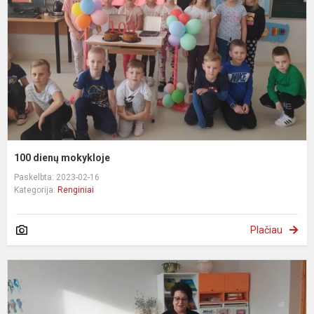
100 dienų mokykloje
Paskelbta: 2023-02-16
Kategorija:
Renginiai
Plačiau
P
š
„