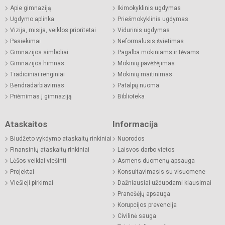
Apie gimnaziją
Ikimokyklinis ugdymas
Ugdymo aplinka
Priešmokyklinis ugdymas
Vizija, misija, veiklos prioritetai
Vidurinis ugdymas
Pasiekimai
Neformalusis švietimas
Gimnazijos simboliai
Pagalba mokiniams ir tėvams
Gimnazijos himnas
Mokinių pavėžėjimas
Tradiciniai renginiai
Mokinių maitinimas
Bendradarbiavimas
Patalpų nuoma
Priėmimas į gimnaziją
Biblioteka
Ataskaitos
Informacija
Biudžeto vykdymo ataskaitų rinkiniai
Nuorodos
Finansinių ataskaitų rinkiniai
Laisvos darbo vietos
Lėšos veiklai viešinti
Asmens duomenų apsauga
Projektai
Konsultavimasis su visuomene
Viešieji pirkimai
Dažniausiai užduodami klausimai
Pranešėjų apsauga
Korupcijos prevencija
Civilinė sauga