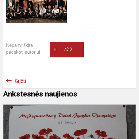
Nepamirškite
0
AČIŪ
padėkoti autoriui
Grįžti
Ankstesnės naujienos
T
g
k
d