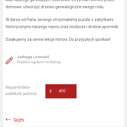
domowe: utworzyć drzewo genealogiczne swego rodu.
W darze od Pana Jerzego otrzymaliśmy puzzle z zabytkami
historycznymi naszego rejonu oraz słodycze i drobne upominki.
Dziękujemy za cenne lekcje historii. Do przyszłych spotkań!
Jadvyga Leonovič
Pradinio ugdymo mokytoja
Nepamirškite
0
AČIŪ
padėkoti autoriui
Grįžti