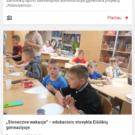
Šalčininkų rajono savivaldybės administracija įgyvendina projektą
„Rūšiuojamojo...
Plačiau
„
w
–
e
s
E
g
„Słoneczne wakacje" – edukacinis stovykla Eišiškių
gimnazijoje