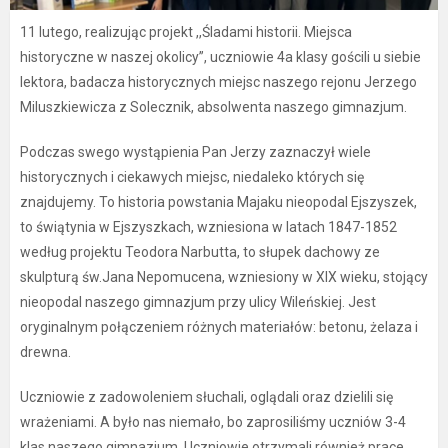
11 lutego, realizując projekt ,,Śladami historii. Miejsca
historyczne w naszej okolicy”, uczniowie 4a klasy gościli u siebie
lektora, badacza historycznych miejsc naszego rejonu Jerzego
Miluszkiewicza z Solecznik, absolwenta naszego gimnazjum.
Podczas swego wystąpienia Pan Jerzy zaznaczył wiele
historycznych i ciekawych miejsc, niedaleko których się
znajdujemy. To historia powstania Majaku nieopodal Ejszyszek,
to świątynia w Ejszyszkach, wzniesiona w latach 1847-1852
według projektu Teodora Narbutta, to słupek dachowy ze
skulpturą św.Jana Nepomucena, wzniesiony w XIX wieku, stojący
nieopodal naszego gimnazjum przy ulicy Wileńskiej. Jest
oryginalnym połączeniem różnych materiałów: betonu, żelaza i
drewna.
Uczniowie z zadowoleniem słuchali, oglądali oraz dzielili się
wrażeniami. A było nas niemało, bo zaprosiliśmy uczniów 3-4
klas naszego gimnazjum. Uczniowie otrzymali również prace