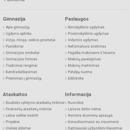
Gimnazija
Paslaugos
Apie gimnaziją
Ikimokyklinis ugdymas
Ugdymo aplinka
Priešmokyklinis ugdymas
Vizija, misija, veiklos prioritetai
Vidurinis ugdymas
Pasiekimai
Neformalusis švietimas
Gimnazijos simboliai
Pagalba mokiniams ir tėvams
Gimnazijos himnas
Mokinių pavėžėjimas
Tradiciniai renginiai
Mokinių maitinimas
Bendradarbiavimas
Patalpų nuoma
Priėmimas į gimnaziją
Biblioteka
Ataskaitos
Informacija
Biudžeto vykdymo ataskaitų rinkiniai
Nuorodos
Finansinių ataskaitų rinkiniai
Laisvos darbo vietos
Lėšos veiklai viešinti
Asmens duomenų apsauga
Projektai
Konsultavimasis su visuomene
Viešieji pirkimai
Dažniausiai užduodami klausimai