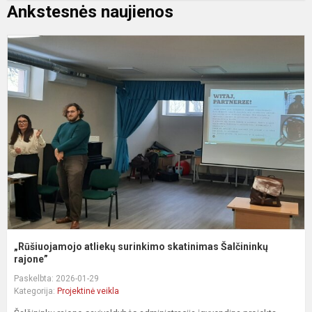
Ankstesnės naujienos
„
a
s
s
Š
ra
„Rūšiuojamojo atliekų surinkimo skatinimas Šalčininkų
rajone”
Paskelbta: 2026-01-29
Kategorija:
Projektinė veikla