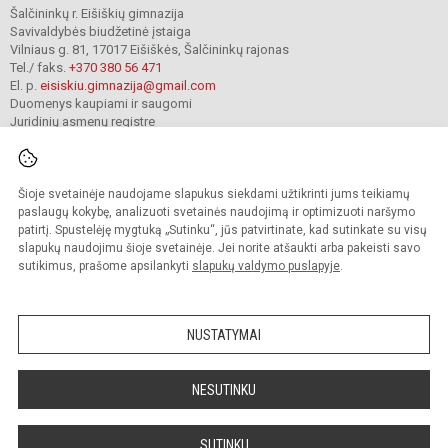
Šalčininkų r. Eišiškių gimnazija
Savivaldybės biudžetinė įstaiga
Vilniaus g. 81, 17017 Eišiškės, Šalčininkų rajonas
Tel./ faks.
+370 380 56 471
El. p.
eisiskiu.gimnazija@gmail.com
Duomenys kaupiami ir saugomi
Juridinių asmenų registre
Įmonės kodas 191416098
Šioje svetainėje naudojame slapukus siekdami užtikrinti jums teikiamų
© 2024. Šalčininkų r. Eišiškių gimnazija. Visos teisės saugomos.
paslaugų kokybę, analizuoti svetainės naudojimą ir optimizuoti naršymo
Kopijuoti turinį be raštiško įstaigos administracijos sutikimo griežtai draudžiama.
patirtį. Spustelėję mygtuką „Sutinku“, jūs patvirtinate, kad sutinkate su visų
slapukų naudojimu šioje svetainėje. Jei norite atšaukti arba pakeisti savo
Prieinamumo paraiška
Slapukų valdymas
sutikimus, prašome apsilankyti
slapukų valdymo puslapyje
.
Mes kuriame mokykloms
SVETAINESMOKYKLOMS.LT
NUSTATYMAI
NESUTINKU
SUTINKU