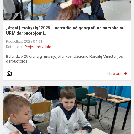
„Atgal į mokyklą" 2025 – netradicinė geografijos pamoka su
URM darbuotojomi...
Paskelbta: 2025-04-01
Kategorija:
Projektinė veikla
Balandžio 29 dieną gimnazijoje lankėsi Užsienio Reikalų Ministerijos
darbuotojos...
Plačiau
„
l
–
S
e
p
k