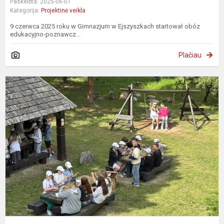
Paskelbta: 2025-06-01
Kategorija:
Projektinė veikla
9 czerwca 2025 roku w Gimnazjum w Ejszyszkach startował obóz
edukacyjno-poznawcz...
Plačiau
„
a
–
„
t
L
k