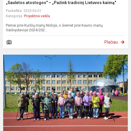
„Saulėtos atostogos" – „Pažink tradicinį Lietuvos kaimą"
Paskelbta: 2025-06-01
Kategorija:
Projektinė veikla
Pernai prie Kuršių marių Nidoje, o šiemet prie Kauno marių
Vaišvydavoje 2024/202...
Plačiau
„
ż
i
a
b
–
p
u
3
kl