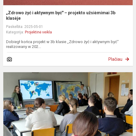
„Zdrowo żyć i aktywnym być" – projekto užsiėmimai 3b
klasėje
Paskelbta: 2025-05-01
Kategorija:
Projektinė veikla
Dobiegł końca projekt w 3b klasie ,,Zdrowo żyć i aktywnym być"
realizowany w 202...
Plačiau
„
į
m
2
–
n
g
p
su