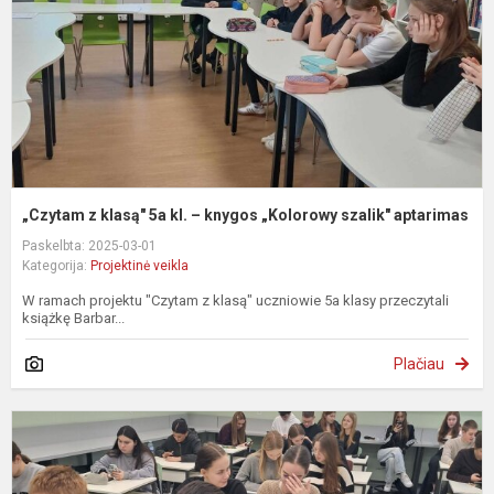
–
k
„
s
a
„Czytam z klasą" 5a kl. – knygos „Kolorowy szalik" aptarimas
Paskelbta: 2025-03-01
Kategorija:
Projektinė veikla
W ramach projektu "Czytam z klasą" uczniowie 5a klasy przeczytali
książkę Barbar...
Plačiau
M
į
l