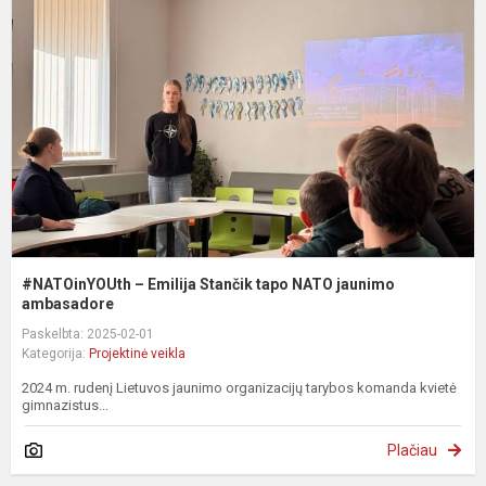
E
S
t
N
j
a
#NATOinYOUth – Emilija Stančik tapo NATO jaunimo
ambasadore
Paskelbta: 2025-02-01
Kategorija:
Projektinė veikla
2024 m. rudenį Lietuvos jaunimo organizacijų tarybos komanda kvietė
gimnazistus...
Plačiau