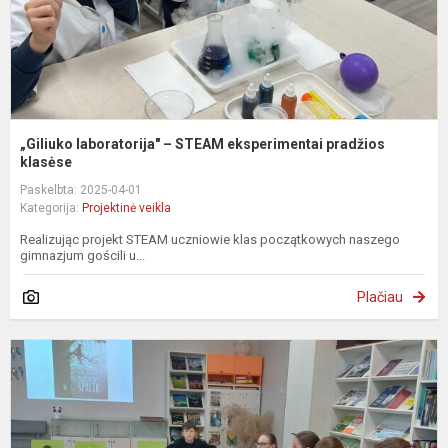
„Giliuko laboratorija" – STEAM eksperimentai pradžios
klasėse
Paskelbta: 2025-04-01
Kategorija:
Projektinė veikla
Realizując projekt STEAM uczniowie klas początkowych naszego
gimnazjum gościli u...
Plačiau
„
z
k
5
kl