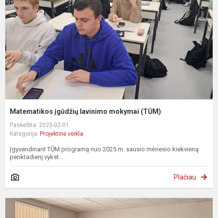
m
(
Matematikos įgūdžių lavinimo mokymai (TŪM)
Paskelbta: 2025-02-01
Kategorija:
Projektinė veikla
Įgyvendinant TŪM programą nuo 2025 m. sausio mėnesio kiekvieną
penktadienį vykst...
Plačiau
#
–