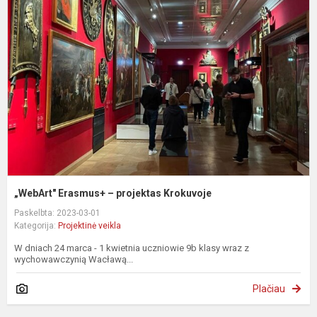
E
–
p
K
„WebArt" Erasmus+ – projektas Krokuvoje
Paskelbta: 2023-03-01
Kategorija:
Projektinė veikla
W dniach 24 marca - 1 kwietnia uczniowie 9b klasy wraz z
wychowawczynią Wacławą...
Plačiau