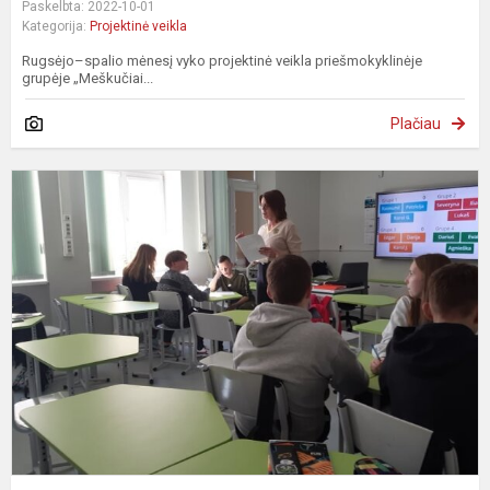
Paskelbta: 2022-10-01
Kategorija:
Projektinė veikla
Rugsėjo–spalio mėnesį vyko projektinė veikla priešmokyklinėje
grupėje „Meškučiai...
Plačiau
K
m
p
a