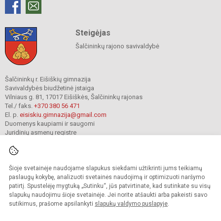
Steigėjas
Šalčininkų rajono savivaldybė
Šalčininkų r. Eišiškių gimnazija
Savivaldybės biudžetinė įstaiga
Vilniaus g. 81, 17017 Eišiškės, Šalčininkų rajonas
Tel./ faks.
+370 380 56 471
El. p.
eisiskiu.gimnazija@gmail.com
Duomenys kaupiami ir saugomi
Juridinių asmenų registre
Įmonės kodas 191416098
Šioje svetainėje naudojame slapukus siekdami užtikrinti jums teikiamų
© 2024. Šalčininkų r. Eišiškių gimnazija. Visos teisės saugomos.
paslaugų kokybę, analizuoti svetainės naudojimą ir optimizuoti naršymo
Kopijuoti turinį be raštiško įstaigos administracijos sutikimo griežtai draudžiama.
patirtį. Spustelėję mygtuką „Sutinku“, jūs patvirtinate, kad sutinkate su visų
slapukų naudojimu šioje svetainėje. Jei norite atšaukti arba pakeisti savo
Prieinamumo paraiška
Slapukų valdymas
sutikimus, prašome apsilankyti
slapukų valdymo puslapyje
.
Mes kuriame mokykloms