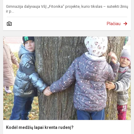
Gimnazija dalyvauja VšĮ „Fitonika" projekte, kurio tikslas – suteikti žinių
ir p...
Plačiau
K
m
l
k
r
Kodėl medžių lapai krenta rudenį?