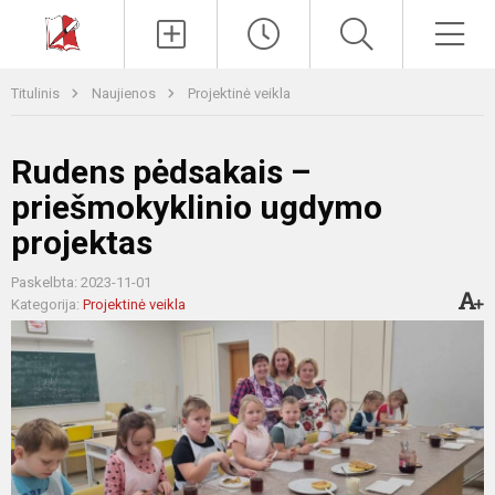
Paieška
Men
Titulinis
Naujienos
Projektinė veikla
Rudens pėdsakais –
priešmokyklinio ugdymo
projektas
Paskelbta: 2023-11-01
Kategorija:
Projektinė veikla