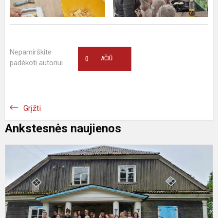
Nepamirškite
0
AČIŪ
padėkoti autoriui
Grįžti
Ankstesnės naujienos
„
h
d
o
r
–