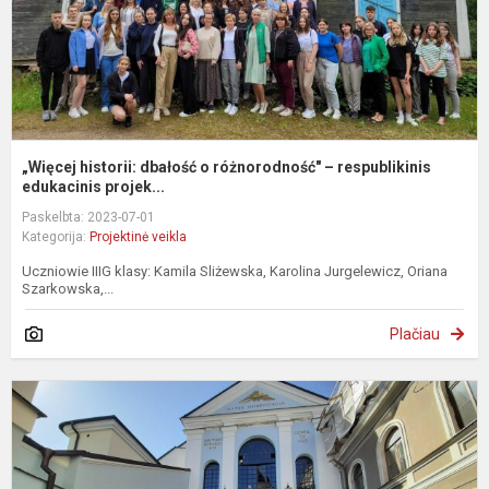
r
e.
„Więcej historii: dbałość o różnorodność" – respublikinis
edukacinis projek...
Paskelbta: 2023-07-01
Kategorija:
Projektinė veikla
Uczniowie IIIG klasy: Kamila Sliżewska, Karolina Jurgelewicz, Oriana
Szarkowska,...
Plačiau
V
i
ir
a