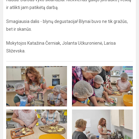
ir atlikti jam patikėtą darbą.
Smagiausia dalis - blynų degustacija! Blynai buvo ne tik gražūs,
bet ir skanūs.
Mokytojos Katažina Černiak, Jolanta Učkuronienė, Larisa
Sliževska.