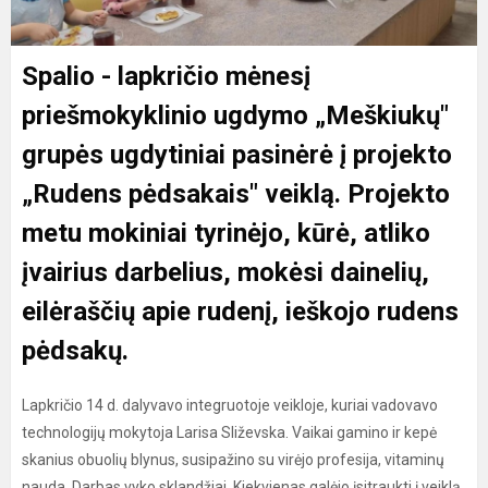
Spalio - lapkričio mėnesį
priešmokyklinio ugdymo „Meškiukų"
grupės ugdytiniai pasinėrė į projekto
„Rudens pėdsakais" veiklą. Projekto
metu mokiniai tyrinėjo, kūrė, atliko
įvairius darbelius, mokėsi dainelių,
eilėraščių apie rudenį, ieškojo rudens
pėdsakų.
Lapkričio 14 d. dalyvavo integruotoje veikloje, kuriai vadovavo
technologijų mokytoja Larisa Sliževska. Vaikai gamino ir kepė
skanius obuolių blynus, susipažino su virėjo profesija, vitaminų
nauda. Darbas vyko sklandžiai. Kiekvienas galėjo įsitraukti į veiklą