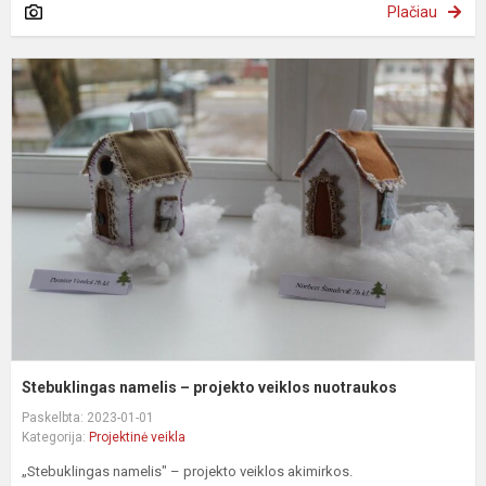
Plačiau
S
n
–
p
v
n
Stebuklingas namelis – projekto veiklos nuotraukos
Paskelbta: 2023-01-01
Kategorija:
Projektinė veikla
„Stebuklingas namelis" – projekto veiklos akimirkos.