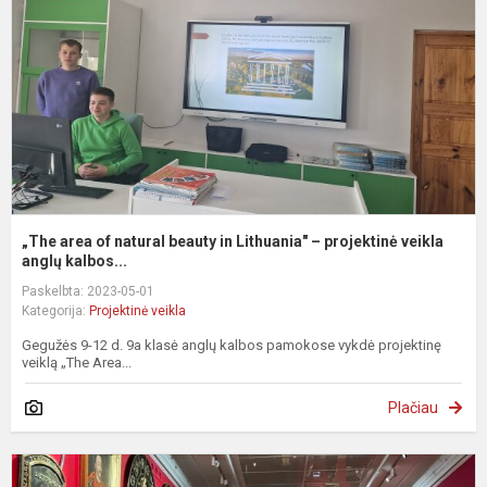
b
i
L
–
p
ve
„The area of natural beauty in Lithuania" – projektinė veikla
anglų kalbos...
Paskelbta: 2023-05-01
Kategorija:
Projektinė veikla
Gegužės 9-12 d. 9a klasė anglų kalbos pamokose vykdė projektinę
veiklą „The Area...
Plačiau
„