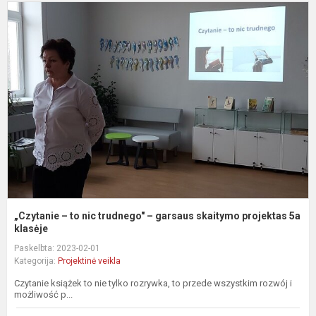
„
–
t
n
t
–
g
s
p
5.
„Czytanie – to nic trudnego" – garsaus skaitymo projektas 5a
klasėje
Paskelbta: 2023-02-01
Kategorija:
Projektinė veikla
Czytanie książek to nie tylko rozrywka, to przede wszystkim rozwój i
możliwość p...