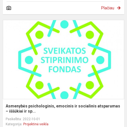
Plačiau
A
p
e
ir
s
a
Asmenybės psichologinis, emocinis ir socialinis atsparumas
– iššūkiai ir sp...
Paskelbta: 2022-10-01
Kategorija:
Projektinė veikla