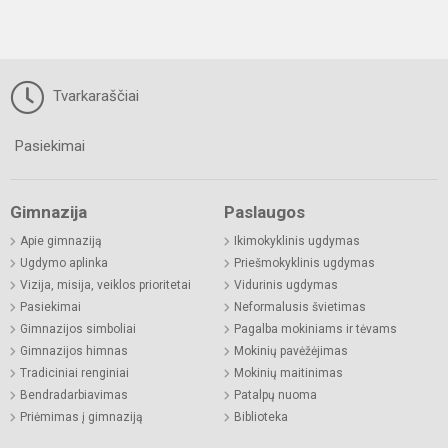
Tvarkaraščiai
Pasiekimai
Gimnazija
Paslaugos
Apie gimnaziją
Ikimokyklinis ugdymas
Ugdymo aplinka
Priešmokyklinis ugdymas
Vizija, misija, veiklos prioritetai
Vidurinis ugdymas
Pasiekimai
Neformalusis švietimas
Gimnazijos simboliai
Pagalba mokiniams ir tėvams
Gimnazijos himnas
Mokinių pavėžėjimas
Tradiciniai renginiai
Mokinių maitinimas
Bendradarbiavimas
Patalpų nuoma
Priėmimas į gimnaziją
Biblioteka