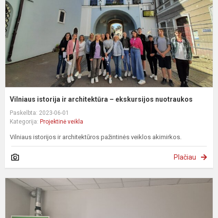
–
e
n
Vilniaus istorija ir architektūra – ekskursijos nuotraukos
Paskelbta: 2023-06-01
Kategorija:
Projektinė veikla
Vilniaus istorijos ir architektūros pažintinės veiklos akimirkos.
Plačiau
„
a
o
n