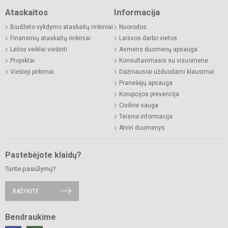
Ataskaitos
Informacija
Biudžeto vykdymo ataskaitų rinkiniai
Nuorodos
Finansinių ataskaitų rinkiniai
Laisvos darbo vietos
Lėšos veiklai viešinti
Asmens duomenų apsauga
Projektai
Konsultavimasis su visuomene
Viešieji pirkimai
Dažniausiai užduodami klausimai
Pranešėjų apsauga
Korupcijos prevencija
Civilinė sauga
Teisinė informacija
Atviri duomenys
Pastebėjote klaidų?
Turite pasiūlymų?
RAŠYKITE
Bendraukime