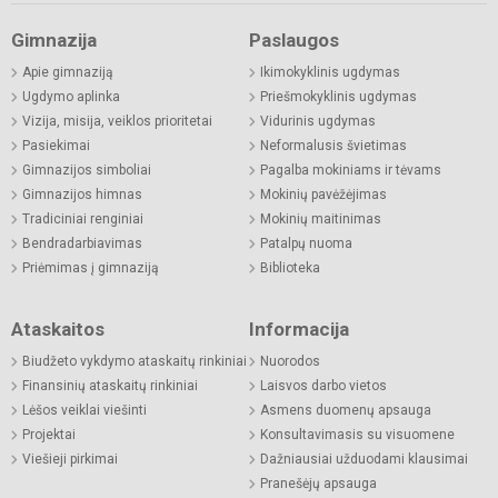
Gimnazija
Paslaugos
Apie gimnaziją
Ikimokyklinis ugdymas
Ugdymo aplinka
Priešmokyklinis ugdymas
Vizija, misija, veiklos prioritetai
Vidurinis ugdymas
Pasiekimai
Neformalusis švietimas
Gimnazijos simboliai
Pagalba mokiniams ir tėvams
Gimnazijos himnas
Mokinių pavėžėjimas
Tradiciniai renginiai
Mokinių maitinimas
Bendradarbiavimas
Patalpų nuoma
Priėmimas į gimnaziją
Biblioteka
Ataskaitos
Informacija
Biudžeto vykdymo ataskaitų rinkiniai
Nuorodos
Finansinių ataskaitų rinkiniai
Laisvos darbo vietos
Lėšos veiklai viešinti
Asmens duomenų apsauga
Projektai
Konsultavimasis su visuomene
Viešieji pirkimai
Dažniausiai užduodami klausimai
Pranešėjų apsauga