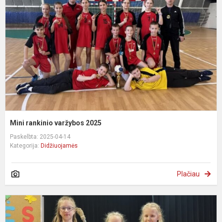
v
2
Mini rankinio varžybos 2025
Paskelbta: 2025-04-14
Kategorija:
Didžiuojamės
Plačiau
„
s