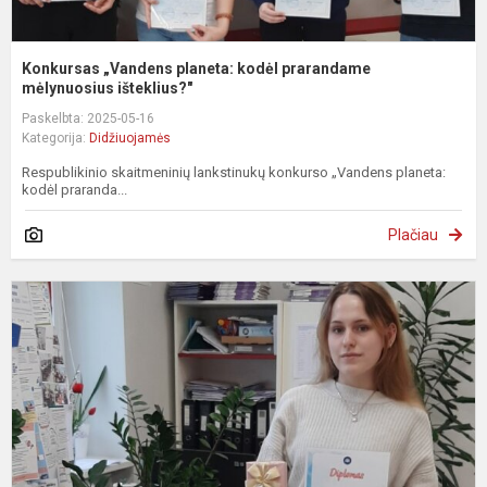
Konkursas „Vandens planeta: kodėl prarandame
mėlynuosius išteklius?"
Paskelbta: 2025-05-16
Kategorija:
Didžiuojamės
Respublikinio skaitmeninių lankstinukų konkurso „Vandens planeta:
kodėl praranda...
Plačiau
A
k
„
b