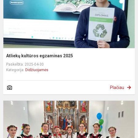
Atliekų kultūros egzaminas 2025
Paskelbta: 2025-04-30
Kategorija:
Didžiuojamės
Plačiau
K
„
o
M