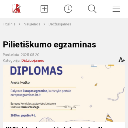
Paieška
Men
Titulinis
Naujienos
Didžiuojamės
Pilietiškumo egzaminas
Paskelbta: 2025-05-20
Kategorija:
Didžiuojamės