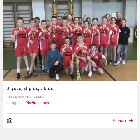
s
v
Drąsus, stiprūs, vikrūs
Paskelbta: 2025-04-04
Kategorija:
Didžiuojamės
Plačiau