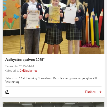
2
„Vaikystės spalvos 2025"
Paskelbta: 2025-04-14
Kategorija:
Didžiuojamės
Balandžio 11 d. Eišiškių Stanislovo Rapolionio gimnazijoje vyko XIII
Šalčininkų...
Plačiau
D