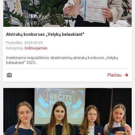
Atvirukų konkursas „Velykų belaukiant"
Paskelbta: 2025-05-09
Kategorija:
Didžiuojamės
Sveikiname respublikinio skaitmeninių atvirukų konkurso „Velykų
belaukiant" 2025...
Plačiau
„
r
p
2