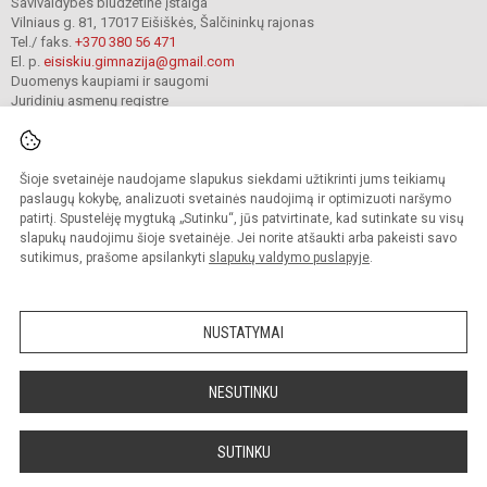
Savivaldybės biudžetinė įstaiga
Vilniaus g. 81, 17017 Eišiškės, Šalčininkų rajonas
Tel./ faks.
+370 380 56 471
El. p.
eisiskiu.gimnazija@gmail.com
Duomenys kaupiami ir saugomi
Juridinių asmenų registre
Įmonės kodas 191416098
Šioje svetainėje naudojame slapukus siekdami užtikrinti jums teikiamų
© 2024. Šalčininkų r. Eišiškių gimnazija. Visos teisės saugomos.
paslaugų kokybę, analizuoti svetainės naudojimą ir optimizuoti naršymo
Kopijuoti turinį be raštiško įstaigos administracijos sutikimo griežtai draudžiama.
patirtį. Spustelėję mygtuką „Sutinku“, jūs patvirtinate, kad sutinkate su visų
slapukų naudojimu šioje svetainėje. Jei norite atšaukti arba pakeisti savo
Prieinamumo paraiška
Slapukų valdymas
sutikimus, prašome apsilankyti
slapukų valdymo puslapyje
.
Mes kuriame mokykloms
SVETAINESMOKYKLOMS.LT
NUSTATYMAI
NESUTINKU
SUTINKU