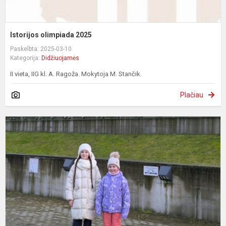
Istorijos olimpiada 2025
Paskelbta: 2025-03-10
Kategorija:
Didžiuojamės
II vieta, IIG kl. A. Ragoža. Mokytoja M. Stančik.
Plačiau
„
k
t
2