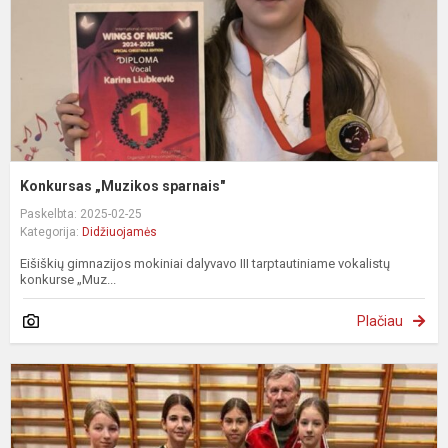
Konkursas „Muzikos sparnais"
Paskelbta: 2025-02-25
Kategorija:
Didžiuojamės
Eišiškių gimnazijos mokiniai dalyvavo III tarptautiniame vokalistų
konkurse „Muz...
Plačiau
S
t
v
2