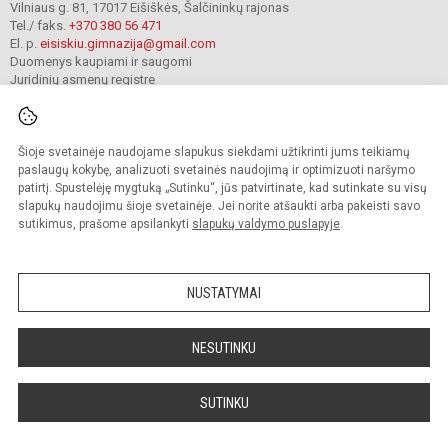
Vilniaus g. 81, 17017 Eišiškės, Šalčininkų rajonas
Tel./ faks.
+370 380 56 471
El. p.
eisiskiu.gimnazija@gmail.com
Duomenys kaupiami ir saugomi
Juridinių asmenų registre
Įmonės kodas 191416098
Šioje svetainėje naudojame slapukus siekdami užtikrinti jums teikiamų
© 2024. Šalčininkų r. Eišiškių gimnazija. Visos teisės saugomos.
paslaugų kokybę, analizuoti svetainės naudojimą ir optimizuoti naršymo
Kopijuoti turinį be raštiško įstaigos administracijos sutikimo griežtai draudžiama.
patirtį. Spustelėję mygtuką „Sutinku“, jūs patvirtinate, kad sutinkate su visų
slapukų naudojimu šioje svetainėje. Jei norite atšaukti arba pakeisti savo
Prieinamumo paraiška
Slapukų valdymas
sutikimus, prašome apsilankyti
slapukų valdymo puslapyje
.
Mes kuriame mokykloms
SVETAINESMOKYKLOMS.LT
NUSTATYMAI
NESUTINKU
SUTINKU