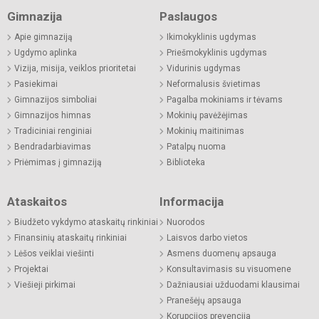
Gimnazija
Paslaugos
Apie gimnaziją
Ikimokyklinis ugdymas
Ugdymo aplinka
Priešmokyklinis ugdymas
Vizija, misija, veiklos prioritetai
Vidurinis ugdymas
Pasiekimai
Neformalusis švietimas
Gimnazijos simboliai
Pagalba mokiniams ir tėvams
Gimnazijos himnas
Mokinių pavėžėjimas
Tradiciniai renginiai
Mokinių maitinimas
Bendradarbiavimas
Patalpų nuoma
Priėmimas į gimnaziją
Biblioteka
Ataskaitos
Informacija
Biudžeto vykdymo ataskaitų rinkiniai
Nuorodos
Finansinių ataskaitų rinkiniai
Laisvos darbo vietos
Lėšos veiklai viešinti
Asmens duomenų apsauga
Projektai
Konsultavimasis su visuomene
Viešieji pirkimai
Dažniausiai užduodami klausimai
Pranešėjų apsauga
Korupcijos prevencija