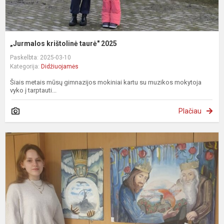
„Jurmalos krištolinė taurė" 2025
Paskelbta: 2025-03-10
Kategorija:
Didžiuojamės
Šiais metais mūsų gimnazijos mokiniai kartu su muzikos mokytoja
vyko į tarptauti...
Plačiau
D
o
2