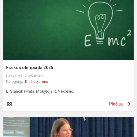
Fizikos olimpiada 2025
Paskelbta: 2025-02-05
Kategorija:
Didžiuojamės
E. Stančik I vieta. Mokytoja R. Nekrevič.
Plačiau
M
s
k