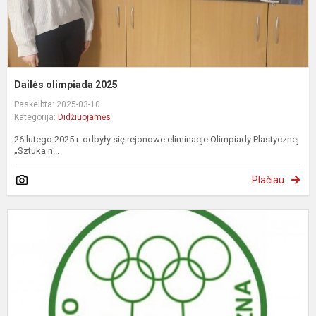
Dailės olimpiada 2025
Paskelbta: 2025-03-10
Kategorija:
Didžiuojamės
26 lutego 2025 r. odbyły się rejonowe eliminacje Olimpiady Plastycznej
„Sztuka n...
Plačiau
B
o
2