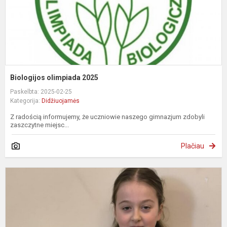
Biologijos olimpiada 2025
Paskelbta: 2025-02-25
Kategorija:
Didžiuojamės
Z radością informujemy, że uczniowie naszego gimnazjum zdobyli
zaszczytne miejsc...
Plačiau
K
„
s