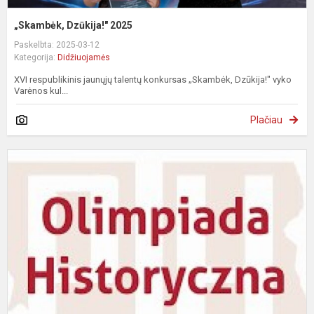
„Skambėk, Dzūkija!" 2025
Paskelbta: 2025-03-12
Kategorija:
Didžiuojamės
XVI respublikinis jaunųjų talentų konkursas „Skambėk, Dzūkija!" vyko
Varėnos kul...
Plačiau
I
o
2