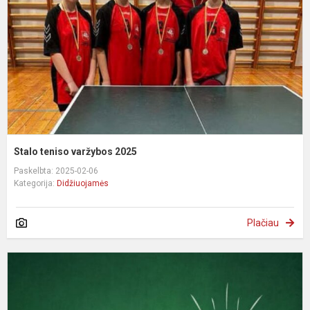
Stalo teniso varžybos 2025
Paskelbta: 2025-02-06
Kategorija:
Didžiuojamės
Plačiau
F
o
2