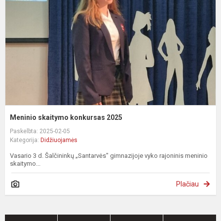
2
Meninio skaitymo konkursas 2025
Paskelbta: 2025-02-05
Kategorija:
Didžiuojamės
Vasario 3 d. Šalčininkų „Santarvės" gimnazijoje vyko rajoninis meninio
skaitymo...
Plačiau