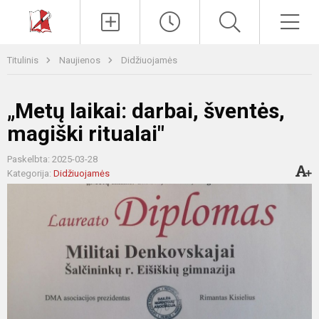
Paieška
Men
Titulinis
Naujienos
Didžiuojamės
„Metų laikai: darbai, šventės,
magiški ritualai"
Paskelbta: 2025-03-28
Kategorija:
Didžiuojamės