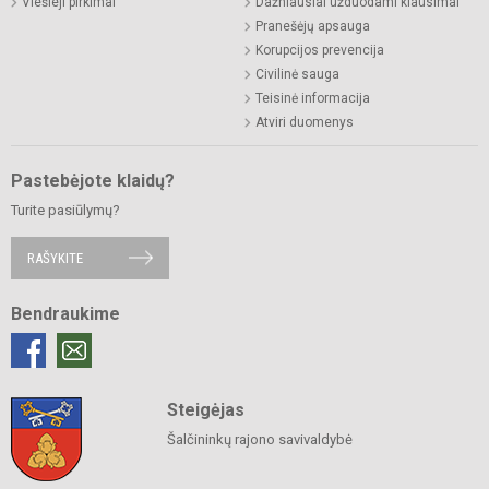
Viešieji pirkimai
Dažniausiai užduodami klausimai
Pranešėjų apsauga
Korupcijos prevencija
Civilinė sauga
Teisinė informacija
Atviri duomenys
Pastebėjote klaidų?
Turite pasiūlymų?
RAŠYKITE
Bendraukime
Steigėjas
Šalčininkų rajono savivaldybė