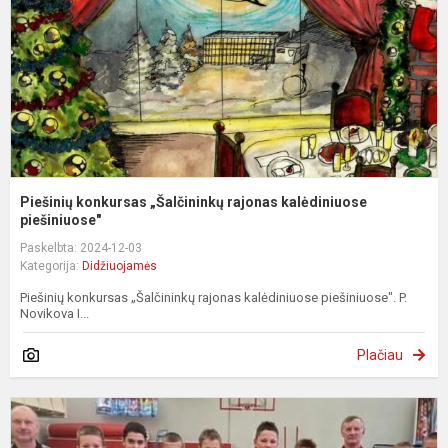
k
pi
Piešinių konkursas „Šalčininkų rajonas kalėdiniuose
piešiniuose"
Paskelbta: 2024-12-03
Kategorija:
Didžiuojamės
Piešinių konkursas „Šalčininkų rajonas kalėdiniuose piešiniuose". P.
Novikova I...
Plačiau
Z
k