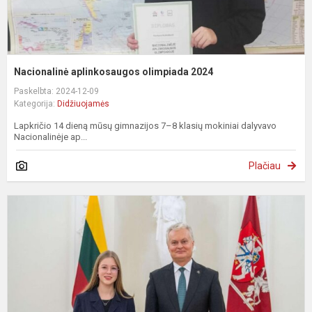
Nacionalinė aplinkosaugos olimpiada 2024
Paskelbta: 2024-12-09
Kategorija:
Didžiuojamės
Lapkričio 14 dieną mūsų gimnazijos 7–8 klasių mokiniai dalyvavo
Nacionalinėje ap...
Plačiau
R
K
e
2