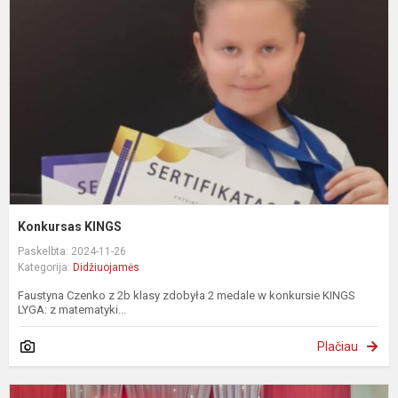
Konkursas KINGS
Paskelbta: 2024-11-26
Kategorija:
Didžiuojamės
Faustyna Czenko z 2b klasy zdobyła 2 medale w konkursie KINGS
LYGA: z matematyki...
Plačiau
I