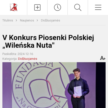
Paieška
Men
Titulinis
Naujienos
Didžiuojamės
V Konkurs Piosenki Polskiej
„Wileńska Nuta"
Paskelbta: 2024-12-16
Kategorija:
Didžiuojamės