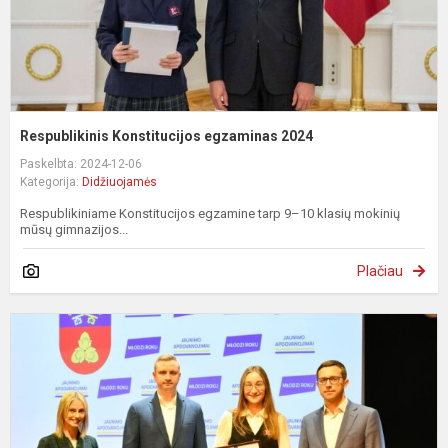
Respublikinis Konstitucijos egzaminas 2024
Paskelbta: 2024-12-06
Kategorija:
Didžiuojamės
Respublikiniame Konstitucijos egzamine tarp 9–10 klasių mokinių
mūsų gimnazijos...
Plačiau
„
a
2