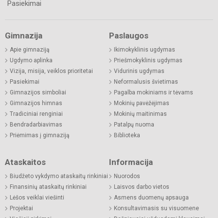
Pasiekimai
Gimnazija
Paslaugos
Apie gimnaziją
Ikimokyklinis ugdymas
Ugdymo aplinka
Priešmokyklinis ugdymas
Vizija, misija, veiklos prioritetai
Vidurinis ugdymas
Pasiekimai
Neformalusis švietimas
Gimnazijos simboliai
Pagalba mokiniams ir tėvams
Gimnazijos himnas
Mokinių pavėžėjimas
Tradiciniai renginiai
Mokinių maitinimas
Bendradarbiavimas
Patalpų nuoma
Priėmimas į gimnaziją
Biblioteka
Ataskaitos
Informacija
Biudžeto vykdymo ataskaitų rinkiniai
Nuorodos
Finansinių ataskaitų rinkiniai
Laisvos darbo vietos
Lėšos veiklai viešinti
Asmens duomenų apsauga
Projektai
Konsultavimasis su visuomene