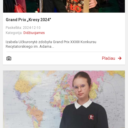
Grand Prix „Kresy 2024"
Paskelbta: 2024-12-10
Kategorija:
Didžiuojamės
Izabela Učkuronytė zdobyła Grand Prix XXXIII Konkursu
Recytatorskiego im. Adama...
Plačiau
N
a
o
2