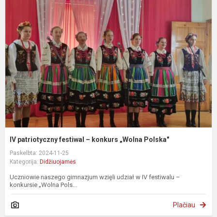
p
f
–
k
„
P
IV patriotyczny festiwal – konkurs „Wolna Polska"
Paskelbta: 2024-11-25
Kategorija:
Didžiuojamės
Uczniowie naszego gimnazjum wzięli udział w IV festiwalu –
konkursie „Wolna Pols...
Plačiau