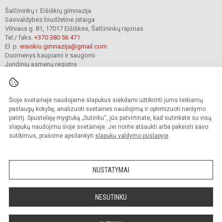
Šalčininkų r. Eišiškių gimnazija
Savivaldybės biudžetinė įstaiga
Vilniaus g. 81, 17017 Eišiškės, Šalčininkų rajonas
Tel./ faks.
+370 380 56 471
El. p.
eisiskiu.gimnazija@gmail.com
Duomenys kaupiami ir saugomi
Juridinių asmenų registre
Įmonės kodas 191416098
Šioje svetainėje naudojame slapukus siekdami užtikrinti jums teikiamų
© 2024. Šalčininkų r. Eišiškių gimnazija. Visos teisės saugomos.
paslaugų kokybę, analizuoti svetainės naudojimą ir optimizuoti naršymo
Kopijuoti turinį be raštiško įstaigos administracijos sutikimo griežtai draudžiama.
patirtį. Spustelėję mygtuką „Sutinku“, jūs patvirtinate, kad sutinkate su visų
slapukų naudojimu šioje svetainėje. Jei norite atšaukti arba pakeisti savo
Prieinamumo paraiška
Slapukų valdymas
sutikimus, prašome apsilankyti
slapukų valdymo puslapyje
.
Mes kuriame mokykloms
SVETAINESMOKYKLOMS.LT
NUSTATYMAI
NESUTINKU