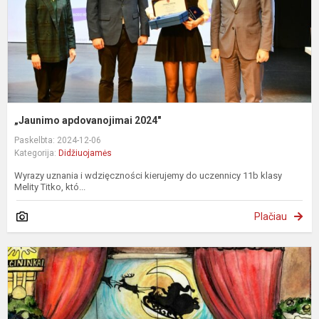
„Jaunimo apdovanojimai 2024"
Paskelbta: 2024-12-06
Kategorija:
Didžiuojamės
Wyrazy uznania i wdzięczności kierujemy do uczennicy 11b klasy
Melity Titko, któ...
Plačiau
P
k
„
r