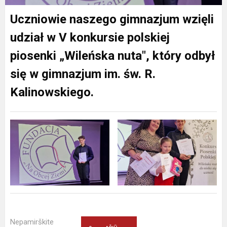
Uczniowie naszego gimnazjum wzięli
udział w V konkursie polskiej
piosenki „Wileńska nuta", który odbył
się w gimnazjum im. św. R.
Kalinowskiego.
Nepamirškite