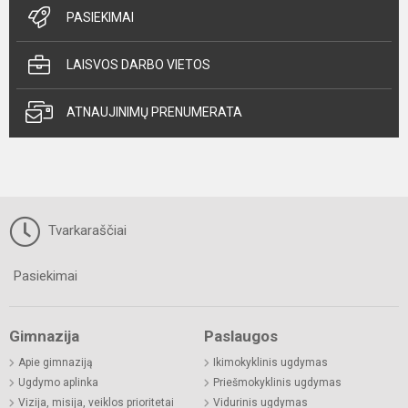
PASIEKIMAI
LAISVOS DARBO VIETOS
ATNAUJINIMŲ PRENUMERATA
Tvarkaraščiai
Pasiekimai
Gimnazija
Paslaugos
Apie gimnaziją
Ikimokyklinis ugdymas
Ugdymo aplinka
Priešmokyklinis ugdymas
Vizija, misija, veiklos prioritetai
Vidurinis ugdymas