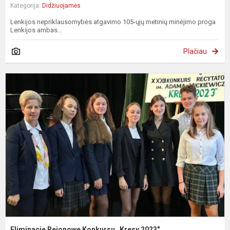
Kategorija:
Didžiuojamės
Lenkijos nepriklausomybės atgavimo 105-ųjų metinių minėjimo proga
Lenkijos ambas...
Plačiau
E
R
K
„
2
Eliminacje Rejonowe Konkursu „Kresy 2023"