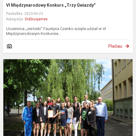
VI Międzynarodowy Konkurs „Trzy Gwiazdy"
Paskelbta: 2023-06-23
Kategorija:
Didžiuojamės
Uczennica „zerówki" Faustyna Czenko wzięła udział w VI
Międzynarodowym Konkursie...
Plačiau
A
m
ž
n