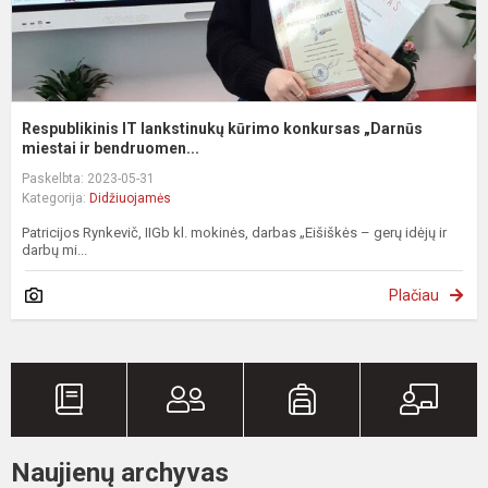
Respublikinis IT lankstinukų kūrimo konkursas „Darnūs
miestai ir bendruomen...
Paskelbta: 2023-05-31
Kategorija:
Didžiuojamės
Patricijos Rynkevič, IIGb kl. mokinės, darbas „Eišiškės – gerų idėjų ir
darbų mi...
Plačiau
Naujienų archyvas