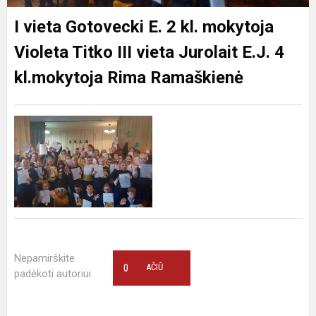
I vieta Gotovecki E. 2 kl. mokytoja
Violeta Titko III vieta Jurolait E.J. 4
kl.mokytoja Rima Ramaškienė
Nepamirškite
0
AČIŪ
padėkoti autoriui