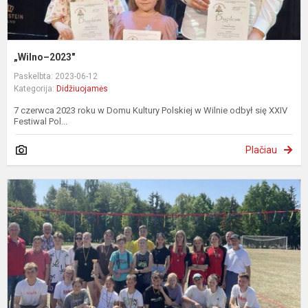
„Wilno–2023"
Paskelbta: 2023-06-12
Kategorija:
Didžiuojamės
7 czerwca 2023 roku w Domu Kultury Polskiej w Wilnie odbył się XXIV
Festiwal Pol...
Plačiau
R
v