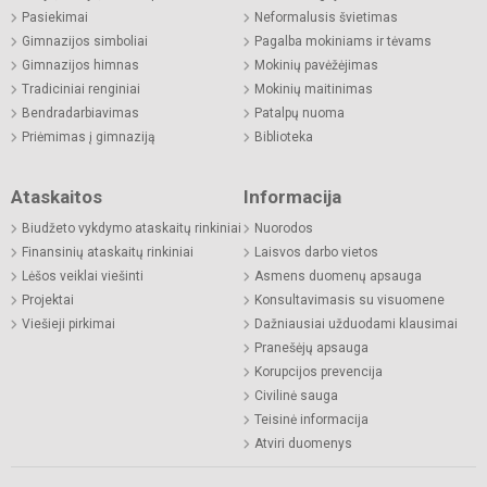
Pasiekimai
Neformalusis švietimas
Gimnazijos simboliai
Pagalba mokiniams ir tėvams
Gimnazijos himnas
Mokinių pavėžėjimas
Tradiciniai renginiai
Mokinių maitinimas
Bendradarbiavimas
Patalpų nuoma
Priėmimas į gimnaziją
Biblioteka
Ataskaitos
Informacija
Biudžeto vykdymo ataskaitų rinkiniai
Nuorodos
Finansinių ataskaitų rinkiniai
Laisvos darbo vietos
Lėšos veiklai viešinti
Asmens duomenų apsauga
Projektai
Konsultavimasis su visuomene
Viešieji pirkimai
Dažniausiai užduodami klausimai
Pranešėjų apsauga
Korupcijos prevencija
Civilinė sauga
Teisinė informacija
Atviri duomenys