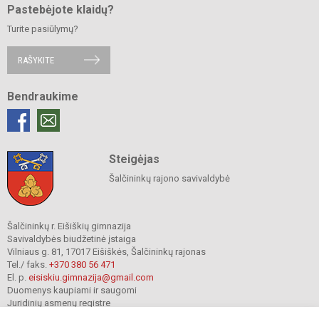
Pastebėjote klaidų?
Turite pasiūlymų?
RAŠYKITE
Bendraukime
Steigėjas
Šalčininkų rajono savivaldybė
Šalčininkų r. Eišiškių gimnazija
Savivaldybės biudžetinė įstaiga
Vilniaus g. 81, 17017 Eišiškės, Šalčininkų rajonas
Tel./ faks.
+370 380 56 471
El. p.
eisiskiu.gimnazija@gmail.com
Duomenys kaupiami ir saugomi
Juridinių asmenų registre
Įmonės kodas 191416098