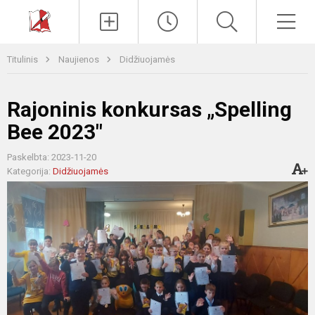
Paieška
Men
Titulinis
Naujienos
Didžiuojamės
Rajoninis konkursas „Spelling
Bee 2023"
Paskelbta: 2023-11-20
Kategorija:
Didžiuojamės