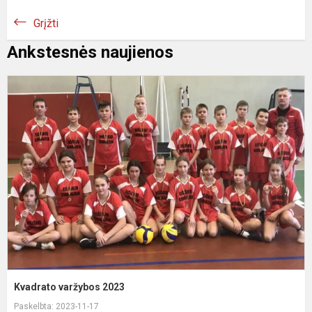
Grįžti
Ankstesnės naujienos
K
v
2
Kvadrato varžybos 2023
Paskelbta: 2023-11-17