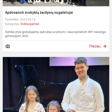
Apdovanoti mokyklų žaidynių nugalėtojai
Paskelbta: 2023-06-16
Kategorija:
Didžiuojamės
Serdecznie gratulujemy sukcesu uczniom i nauczycielom WF naszego
gimnazjum, któr...
Plačiau
„
2