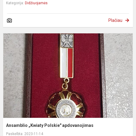
Kategorija:
Didžiuojamės
Plačiau
A
„
P
a
Ansamblio „Kwiaty Polskie" apdovanojimas
Paskelbta: 2023-11-14