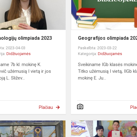
ologijų olimpiada 2023
Geografijos olimpiada 20
ta: 2023-04-03
Paskelbta: 2023-03-22
ija:
Didžiuojamės
Kategorija:
Didžiuojamės
name 7b kl. mokinę K.
Sveikiname IGb klasės mokin
vič užėmusią I vietą ir jos
Titko užėmusią I vietą, IIGb k
ą L. Sližev...
mokinę E. Ju...
Plačiau
Pla
Dailės
olimpiada