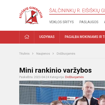
ŠALČININKŲ R. EIŠIŠKIŲ 
VEIKLOS SRITYS
PASLAUGOS
PRADŽIA
UGDYMAS
PAGALBA MOKINIAMS IR 
Titulinis
Naujienos
Didžiuojamės
Mini rankinio varžybos
Paskelbta: 2023-04-24
Kategorija:
Didžiuojamės