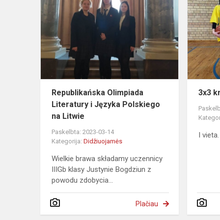
Olimpiada
Literatury
i
Języka
Polskiego
na
Li...
Republikańska Olimpiada
3x3 k
Literatury i Języka Polskiego
Paskelb
na Litwie
Kategor
Paskelbta: 2023-03-14
I viet
Kategorija:
Didžiuojamės
Wielkie brawa składamy uczennicy
IIIGb klasy Justynie Bogdziun z
powodu zdobycia...
Plačiau