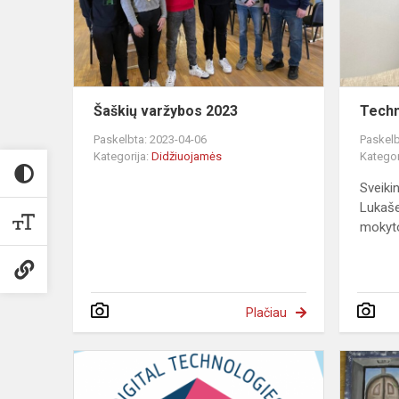
Šaškių varžybos 2023
Techn
Paskelbta: 2023-04-06
Paskelb
Kategorija:
Didžiuojamės
Kategor
Sveiki
Lukaše
mokytoj
Plačiau
Eišiškių
gimnazijai