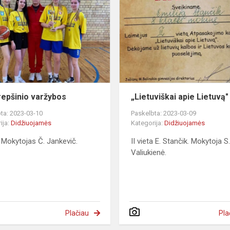
krepšinio
varžybos
repšinio varžybos
„Lietuviškai apie Lietuvą"
ta: 2023-03-10
Paskelbta: 2023-03-09
ija:
Didžiuojamės
Kategorija:
Didžiuojamės
a. Mokytojas Č. Jankevič.
II vieta E. Stančik. Mokytoja S
Valiukienė.
Plačiau
Pla