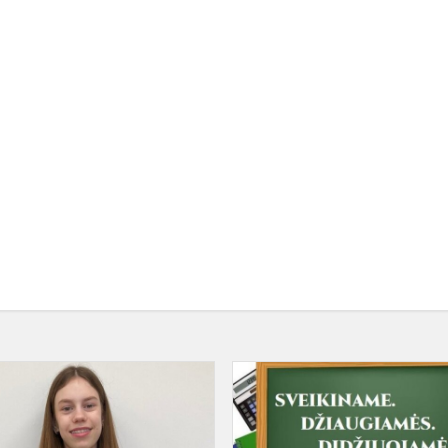
Technologijų
olimpiada
2023