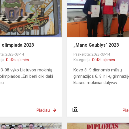
2023
s
s olimpiada 2023
„Mano Gaublys" 2023
ta: 2023-03-14
Paskelbta: 2023-03-14
ija:
Didžiuojamės
Kategorija:
Didžiuojamės
3-08 vyko Lietuvos mokinių
Kovo 8–9 dienomis mūsų
olimpiados „Eni beni diki daki
gimnazijos 6, 8 ir I-ų gimnazi
nu...
klasės mokiniai dalyvav...
Plačiau
Pla
ska
3x3