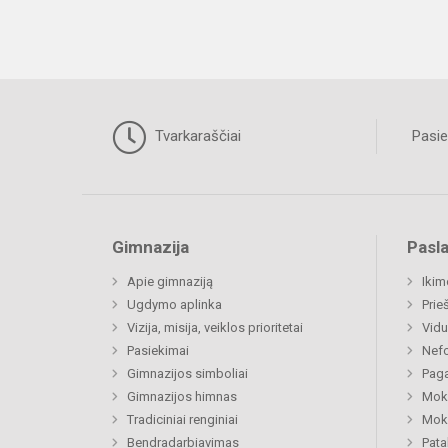
Tvarkaraščiai
Pasie
Gimnazija
Pasl
Apie gimnaziją
Ikim
Ugdymo aplinka
Prie
Vizija, misija, veiklos prioritetai
Vidu
Pasiekimai
Nefo
Gimnazijos simboliai
Paga
Gimnazijos himnas
Moki
Tradiciniai renginiai
Moki
Bendradarbiavimas
Pat