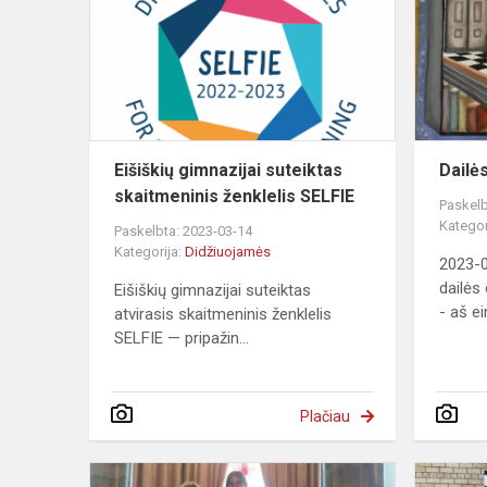
suteiktas
skaitmenini
ženklelis
SELFIE
Eišiškių gimnazijai suteiktas
Dailė
skaitmeninis ženklelis SELFIE
Paskelb
Kategor
Paskelbta: 2023-03-14
Kategorija:
Didžiuojamės
2023-0
dailės 
Eišiškių gimnazijai suteiktas
- aš ei
atvirasis skaitmeninis ženklelis
SELFIE — pripažin...
Plačiau
Republikań