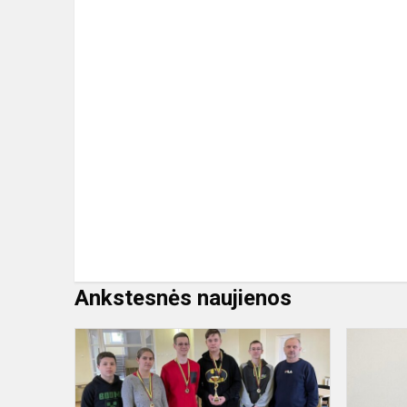
Ankstesnės naujienos
Šaškių
varžybos
2023