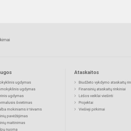
kimai
augos
Ataskaitos
okyklinis ugdymas
Biudžeto vykdymo ataskaitų rin
šmokyklinis ugdymas
Finansinių ataskaitų rinkiniai
rinis ugdymas
Lėšos veiklai viešinti
rmalusis švietimas
Projektai
lba mokiniams ir tėvams
Viešieji pirkimai
nių pavėžėjimas
nių maitinimas
alpų nuoma