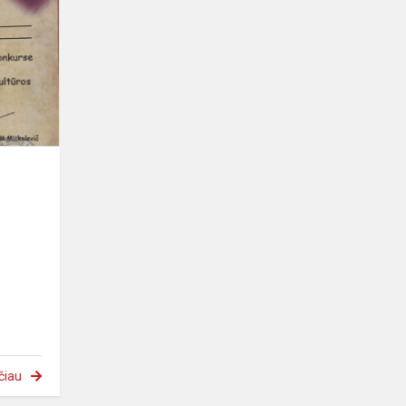
apie
Lietuvą"
.
čiau