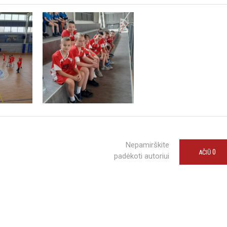
Nepamirškite
0
AČIŪ
padėkoti autoriui