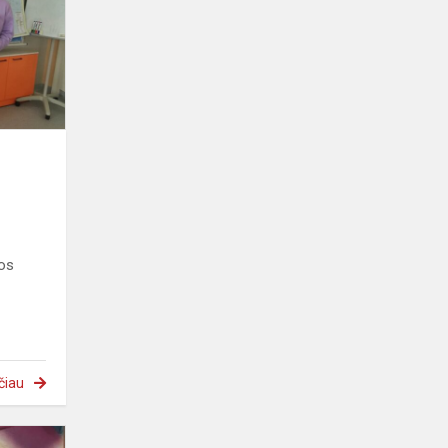
2023
jos
čiau
„Lietuviškai