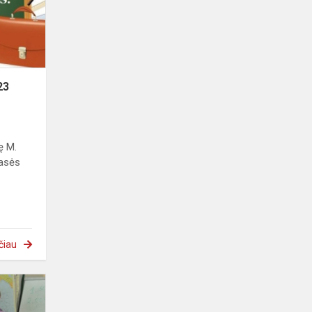
23
ę M.
lasės
čiau
„Mano
Gaublys"