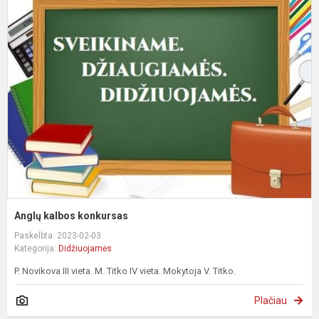
A
k
k
Anglų kalbos konkursas
Paskelbta: 2023-02-03
Kategorija:
Didžiuojamės
P. Novikova III vieta. M. Titko IV vieta. Mokytoja V. Titko.
Plačiau