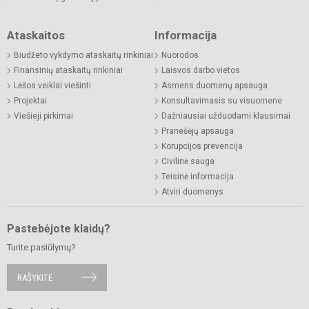
Ataskaitos
Informacija
Biudžeto vykdymo ataskaitų rinkiniai
Nuorodos
Finansinių ataskaitų rinkiniai
Laisvos darbo vietos
Lėšos veiklai viešinti
Asmens duomenų apsauga
Projektai
Konsultavimasis su visuomene
Viešieji pirkimai
Dažniausiai užduodami klausimai
Pranešėjų apsauga
Korupcijos prevencija
Civilinė sauga
Teisinė informacija
Atviri duomenys
Pastebėjote klaidų?
Turite pasiūlymų?
RAŠYKITE