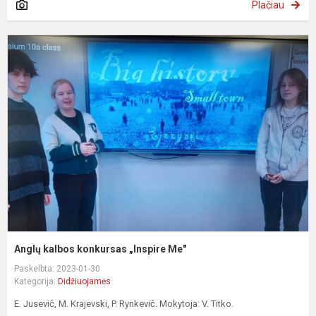
Plačiau
A
k
k
„
M
Anglų kalbos konkursas „Inspire Me"
Paskelbta: 2023-01-30
Kategorija:
Didžiuojamės
E. Jusevič, M. Krajevski, P. Rynkevič. Mokytoja: V. Titko.