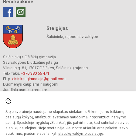
Bendraukime
Steigėjas
Šalčininkų rajono savivaldybė
Šalčininkų r. Eišiškių gimnazija
Savivaldybės biudžetinė įstaiga
Vilniaus g. 81, 17017 Eišiškės, Šalčininkų rajonas
Tel./ faks.
+370 380 56 471
El. p.
eisiskiu.gimnazija@gmail.com
Duomenys kaupiami ir saugomi
Juridinių asmenų registre
Įmonės kodas 191416098
Šioje svetainėje naudojame slapukus siekdami užtikrinti jums teikiamų
© 2024. Šalčininkų r. Eišiškių gimnazija. Visos teisės saugomos.
paslaugų kokybę, analizuoti svetainės naudojimą ir optimizuoti naršymo
Kopijuoti turinį be raštiško įstaigos administracijos sutikimo griežtai draudžiama.
patirtį. Spustelėję mygtuką „Sutinku“, jūs patvirtinate, kad sutinkate su visų
slapukų naudojimu šioje svetainėje. Jei norite atšaukti arba pakeisti savo
Prieinamumo paraiška
Slapukų valdymas
sutikimus, prašome apsilankyti
slapukų valdymo puslapyje
.