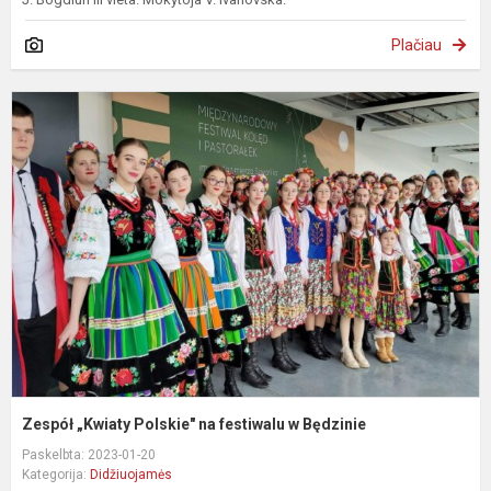
Plačiau
Z
„
P
n
f
B
Zespół „Kwiaty Polskie" na festiwalu w Będzinie
Paskelbta: 2023-01-20
Kategorija:
Didžiuojamės