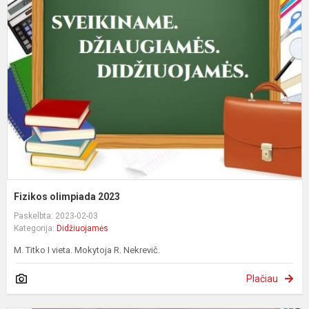
o
2
Fizikos olimpiada 2023
Paskelbta: 2023-02-03
Kategorija:
Didžiuojamės
M. Titko I vieta. Mokytoja R. Nekrevič.
Plačiau