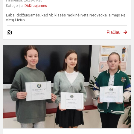
Paskelbta: 2023-01-20
Kategorija:
Didžiuojamės
Labai didžiuojamės, kad 9b klasės mokinė Iveta Nedvecka laimėjo I-ą
vietą Lietuv...
Plačiau
I
k