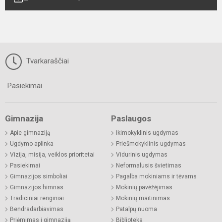
Tvarkaraščiai
Pasiekimai
Gimnazija
Paslaugos
Apie gimnaziją
Ikimokyklinis ugdymas
Ugdymo aplinka
Priešmokyklinis ugdymas
Vizija, misija, veiklos prioritetai
Vidurinis ugdymas
Pasiekimai
Neformalusis švietimas
Gimnazijos simboliai
Pagalba mokiniams ir tėvams
Gimnazijos himnas
Mokinių pavėžėjimas
Tradiciniai renginiai
Mokinių maitinimas
Bendradarbiavimas
Patalpų nuoma
Priėmimas į gimnaziją
Biblioteka