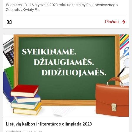
W dniach 13–16 stycznia 2023 roku uczestnicy Folklorystycznego
Zespołu „Kwiaty P...
Plačiau
L
k
ir
l
o
2
Lietuvių kalbos ir literatūros olimpiada 2023