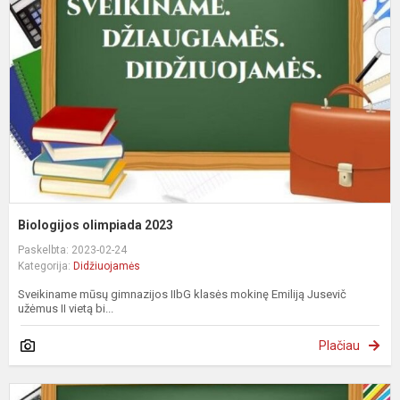
2
Biologijos olimpiada 2023
Paskelbta: 2023-02-24
Kategorija:
Didžiuojamės
Sveikiname mūsų gimnazijos IIbG klasės mokinę Emiliją Jusevič
užėmus II vietą bi...
Plačiau
F