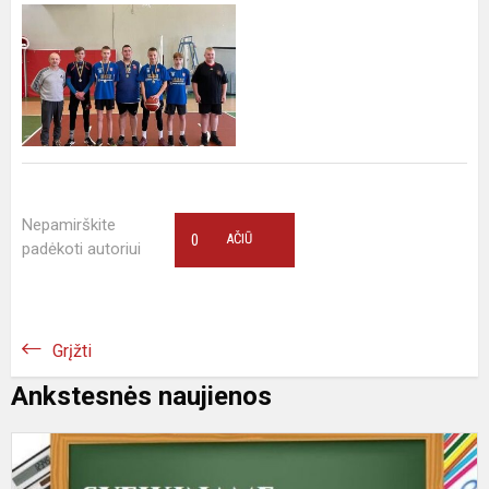
Nepamirškite
0
AČIŪ
padėkoti autoriui
Grįžti
Ankstesnės naujienos
B
o