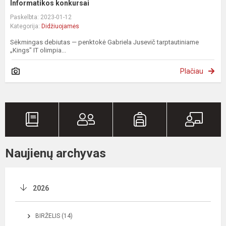
Informatikos konkursai
Paskelbta: 2023-01-12
Kategorija:
Didžiuojamės
Sėkmingas debiutas — penktokė Gabriela Jusevič tarptautiniame
„Kings" IT olimpia...
Plačiau
Naujienų archyvas
2026
BIRŽELIS (14)