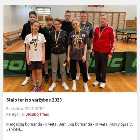
S
t
v
2
Stalo teniso varžybos 2023
Paskelbta: 2023-02-01
Kategorija:
Didžiuojamės
Mergaičių komanda - II vieta. Berniukų komanda - III vieta. Mokytojas Č.
Jankevi...