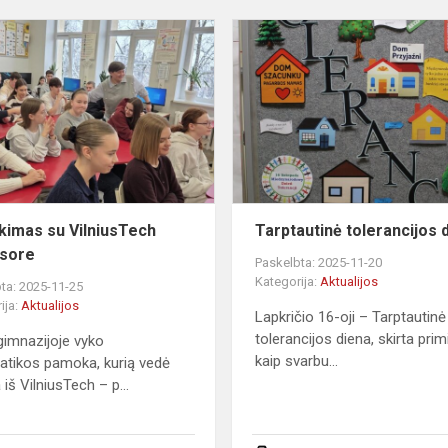
Susitikimas
su
VilniusTech
profesore
ikimas su VilniusTech
Tarptautinė tolerancijos 
esore
Paskelbta: 2025-11-20
Kategorija:
Aktualijos
ta: 2025-11-25
ija:
Aktualijos
Lapkričio 16-oji – Tarptautinė
tolerancijos diena, skirta primi
imnazijoje vyko
kaip svarbu...
atikos pamoka, kurią vedė
 iš VilniusTech – p...