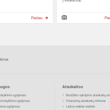
į edukacinę...
Plačiau
Pla
kimai
augos
Ataskaitos
okyklinis ugdymas
Biudžeto vykdymo ataskaitų rin
šmokyklinis ugdymas
Finansinių ataskaitų rinkiniai
rinis ugdymas
Lėšos veiklai viešinti