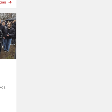
čiau
Tautinė
šventė
2025
kos.