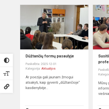
Dūžtančių
formų
pasaulyje
Dūžtančių formų pasaulyje
Susit
prof
Paskelbta: 2025-12-01
Kategorija:
Aktualijos
Paskelb
Kategor
Ar poezija gali jaunam žmogui
atsakyti, kaip gyventi „dūžtančioje"
Mūsų g
kasdienybėje...
inform
viešnia