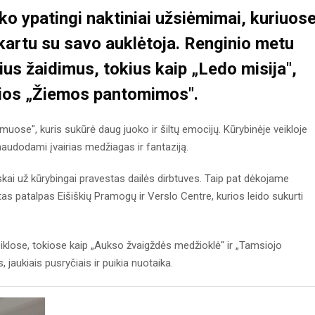
o ypatingi naktiniai užsiėmimai, kuriuos
kartu su savo auklėtoja. Renginio metu
nius žaidimus, tokius kaip „Ledo misija",
gios „Žiemos pantomimos".
namuose", kuris sukūrė daug juoko ir šiltų emocijų. Kūrybinėje veikloje
naudodami įvairias medžiagas ir fantaziją.
ai už kūrybingai pravestas dailės dirbtuves. Taip pat dėkojame
tas patalpas Eišiškių Pramogų ir Verslo Centre, kurios leido sukurti
klose, tokiose kaip „Aukso žvaigždės medžioklė" ir „Tamsiojo
 jaukiais pusryčiais ir puikia nuotaika.