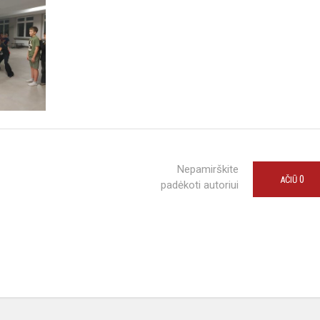
Nepamirškite
0
AČIŪ
padėkoti autoriui