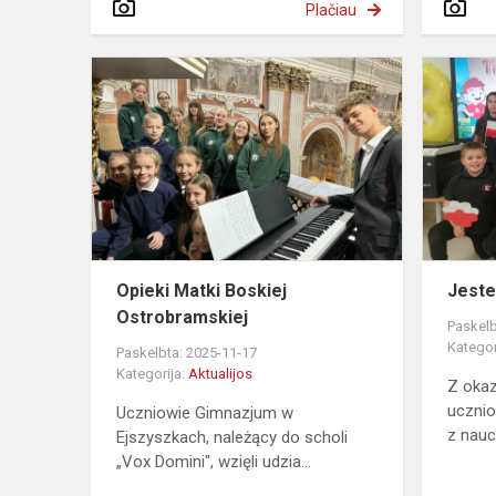
Plačiau
Opieki
Matki
Boskiej
Ostrobramsk
Opieki Matki Boskiej
Jeste
Ostrobramskiej
Paskelb
Kategor
Paskelbta: 2025-11-17
Kategorija:
Aktualijos
Z okaz
ucznio
Uczniowie Gimnazjum w
z nauc
Ejszyszkach, należący do scholi
„Vox Domini", wzięli udzia...