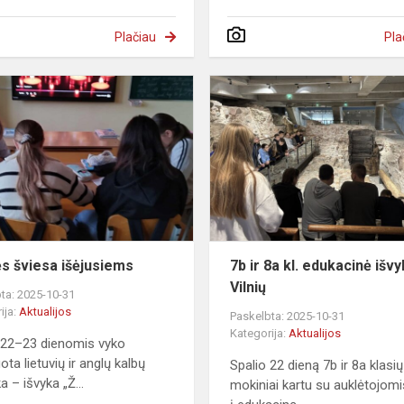
Plačiau
Pla
Žvakės
šviesa
išėjusiems
s šviesa išėjusiems
7b ir 8a kl. edukacinė išvy
Vilnių
ta: 2025-10-31
ija:
Aktualijos
Paskelbta: 2025-10-31
Kategorija:
Aktualijos
 22–23 dienomis vyko
ota lietuvių ir anglų kalbų
Spalio 22 dieną 7b ir 8a klasių
 – išvyka „Ž...
mokiniai kartu su auklėtojom