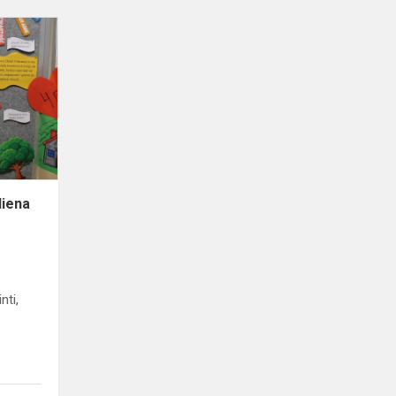
Tarptautinė
tolerancijos
diena
diena
nti,