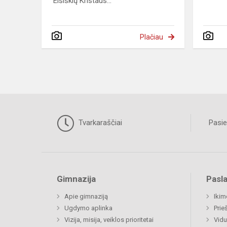
Eišiškių Kristaus...
Plačiau
Tvarkaraščiai
Pasie
Gimnazija
Pasl
Apie gimnaziją
Ikim
Ugdymo aplinka
Prie
Vizija, misija, veiklos prioritetai
Vidu