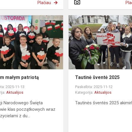
Plačiau
Pla
Jestem
małym
patriotą
iej
m małym patriotą
Tautinė šventė 2025
ta: 2025-11-13
Paskelbta: 2025-11-12
ija:
Aktualijos
Kategorija:
Aktualijos
ji Narodowego Święta
Tautinės šventės 2025 akimir
wie klas początkowych wraz
zycielami z du...