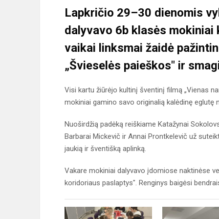
Lapkričio 29–30 dienomis vyk
dalyvavo 6b klasės mokiniai 
vaikai linksmai žaidė pažinti
„Švieselės paieškos" ir sma
Visi kartu žiūrėjo kultinį šventinį filmą „Vienas 
mokiniai gamino savo originalią kalėdinę eglutę 
Nuoširdžią padėką reiškiame Katažynai Sokolovsk
Barbarai Mickevič ir Annai Prontkelevič už suteik
jaukią ir šventišką aplinką.
Vakare mokiniai dalyvavo įdomiose naktinėse vei
koridoriaus paslaptys". Renginys baigėsi bendrais,