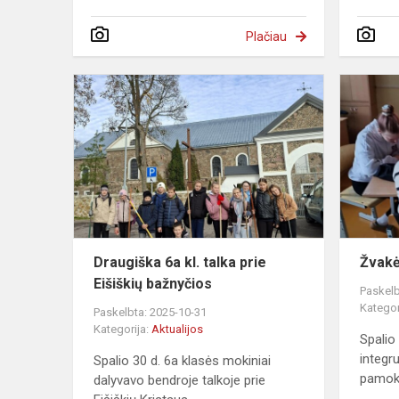
Plačiau
Draugiška
6a
kl.
talka
prie
Eišiškių
bažnyčios
Draugiška 6a kl. talka prie
Žvakė
Eišiškių bažnyčios
Paskelb
Kategor
Paskelbta: 2025-10-31
Kategorija:
Aktualijos
Spalio
integru
Spalio 30 d. 6a klasės mokiniai
pamoka
dalyvavo bendroje talkoje prie