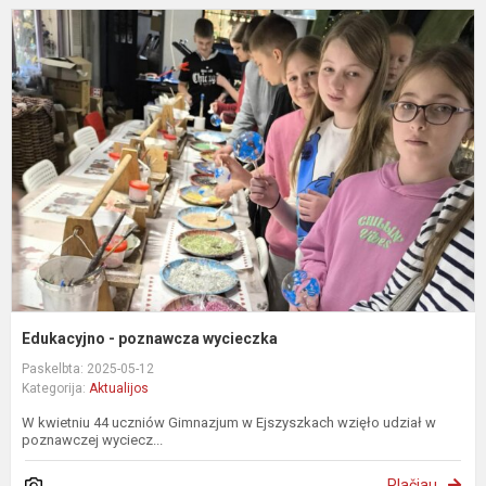
E
-
p
w
Edukacyjno - poznawcza wycieczka
Paskelbta: 2025-05-12
Kategorija:
Aktualijos
W kwietniu 44 uczniów Gimnazjum w Ejszyszkach wzięło udział w
poznawczej wyciecz...
Plačiau