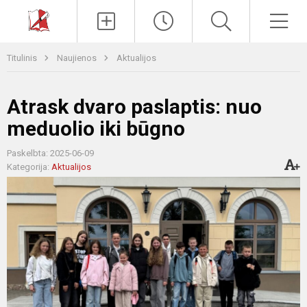
Paieška
Men
Titulinis
Naujienos
Aktualijos
Atrask dvaro paslaptis: nuo
meduolio iki būgno
Paskelbta: 2025-06-09
Kategorija:
Aktualijos