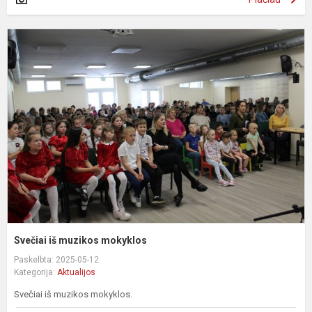
S
i
m
m
Svečiai iš muzikos mokyklos
Paskelbta: 2025-05-12
Kategorija:
Aktualijos
Svečiai iš muzikos mokyklos.