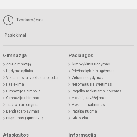
Tvarkaraščiai
Pasiekimai
Gimnazija
Paslaugos
Apie gimnaziją
Ikimokyklinis ugdymas
Ugdymo aplinka
Priešmokyklinis ugdymas
Vizija, misija, veiklos prioritetai
Vidurinis ugdymas
Pasiekimai
Neformalusis švietimas
Gimnazijos simboliai
Pagalba mokiniams ir tėvams
Gimnazijos himnas
Mokinių pavėžėjimas
Tradiciniai renginiai
Mokinių maitinimas
Bendradarbiavimas
Patalpų nuoma
Priėmimas į gimnaziją
Biblioteka
Ataskaitos
Informacija