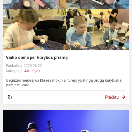
Vaiko diena per kūrybos prizmę
Paskelbta: 2025-06-02
Kategorija:
Aktualijos
Gegužės mėnesį 6a klasės mokiniai turėjo ypatingą progą kūrybiškai
paminėti Vaik...
Plačiau
M
p
z