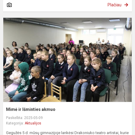
Plačiau
M
ir
I
a
Mimė ir Išminties akmuo
Paskelbta: 2025-05-09
Kategorija:
Aktualijos
Gegužės 5 d. mūsų gimnazijoje lankėsi Drakoniuko teatro artistai, kurie