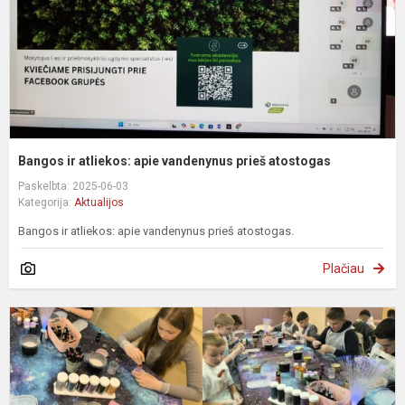
p
a
Bangos ir atliekos: apie vandenynus prieš atostogas
Paskelbta: 2025-06-03
Kategorija:
Aktualijos
Bangos ir atliekos: apie vandenynus prieš atostogas.
Plačiau
V
d
p
k
p