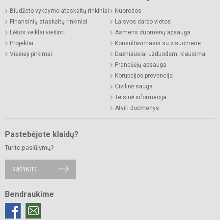
Biudžeto vykdymo ataskaitų rinkiniai
Nuorodos
Finansinių ataskaitų rinkiniai
Laisvos darbo vietos
Lėšos veiklai viešinti
Asmens duomenų apsauga
Projektai
Konsultavimasis su visuomene
Viešieji pirkimai
Dažniausiai užduodami klausimai
Pranešėjų apsauga
Korupcijos prevencija
Civilinė sauga
Teisinė informacija
Atviri duomenys
Pastebėjote klaidų?
Turite pasiūlymų?
RAŠYKITE
Bendraukime