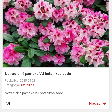
N
p
V
b
s
Netradicinė pamoka VU botanikos sode
Paskelbta: 2025-05-23
Kategorija:
Aktualijos
Netradicinė pamoka VU botanikos sode.
Plačiau