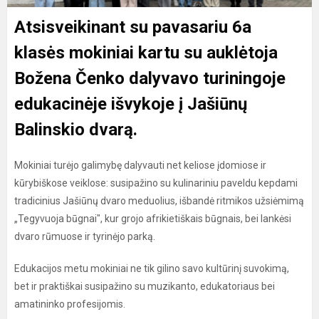
Atsisveikinant su pavasariu 6a
klasės mokiniai kartu su auklėtoja
Božena Čenko dalyvavo turiningoje
edukacinėje išvykoje į Jašiūnų
Balinskio dvarą.
Mokiniai turėjo galimybę dalyvauti net keliose įdomiose ir
kūrybiškose veiklose: susipažino su kulinariniu paveldu kepdami
tradicinius Jašiūnų dvaro meduolius, išbandė ritmikos užsiėmimą
„Tegyvuoja būgnai", kur grojo afrikietiškais būgnais, bei lankėsi
dvaro rūmuose ir tyrinėjo parką.
Edukacijos metu mokiniai ne tik gilino savo kultūrinį suvokimą,
bet ir praktiškai susipažino su muzikanto, edukatoriaus bei
amatininko profesijomis.