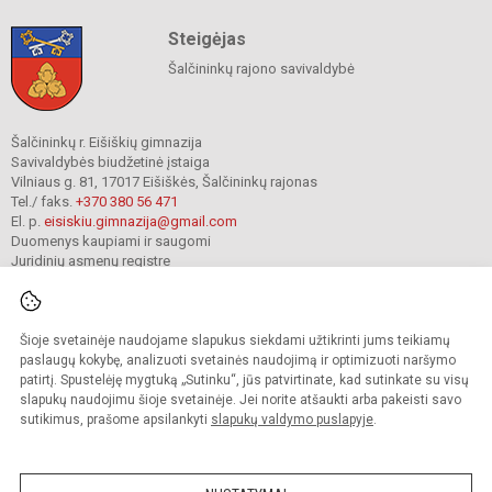
Steigėjas
Šalčininkų rajono savivaldybė
Šalčininkų r. Eišiškių gimnazija
Savivaldybės biudžetinė įstaiga
Vilniaus g. 81, 17017 Eišiškės, Šalčininkų rajonas
Tel./ faks.
+370 380 56 471
El. p.
eisiskiu.gimnazija@gmail.com
Duomenys kaupiami ir saugomi
Juridinių asmenų registre
Įmonės kodas 191416098
Šioje svetainėje naudojame slapukus siekdami užtikrinti jums teikiamų
© 2024. Šalčininkų r. Eišiškių gimnazija. Visos teisės saugomos.
paslaugų kokybę, analizuoti svetainės naudojimą ir optimizuoti naršymo
Kopijuoti turinį be raštiško įstaigos administracijos sutikimo griežtai draudžiama.
patirtį. Spustelėję mygtuką „Sutinku“, jūs patvirtinate, kad sutinkate su visų
slapukų naudojimu šioje svetainėje. Jei norite atšaukti arba pakeisti savo
Prieinamumo paraiška
Slapukų valdymas
sutikimus, prašome apsilankyti
slapukų valdymo puslapyje
.
Mes kuriame mokykloms
SVETAINESMOKYKLOMS.LT