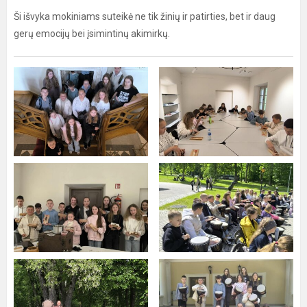
Ši išvyka mokiniams suteikė ne tik žinių ir patirties, bet ir daug
gerų emocijų bei įsimintinų akimirkų.