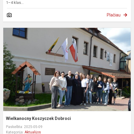
1–4 klas...
Plačiau
W
K
D
Wielkanocny Koszyczek Dobroci
Paskelbta: 2025-05-09
Kategorija:
Aktualijos