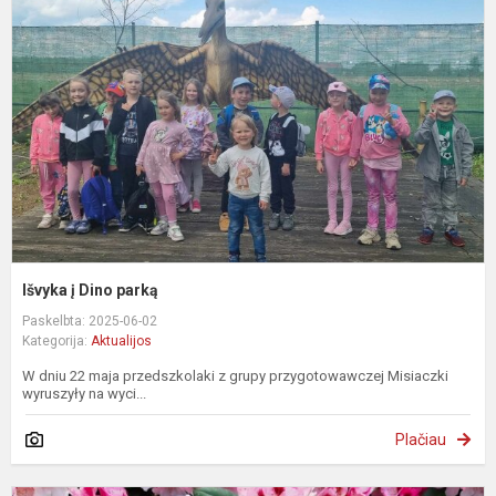
D
p
Išvyka į Dino parką
Paskelbta: 2025-06-02
Kategorija:
Aktualijos
W dniu 22 maja przedszkolaki z grupy przygotowawczej Misiaczki
wyruszyły na wyci...
Plačiau