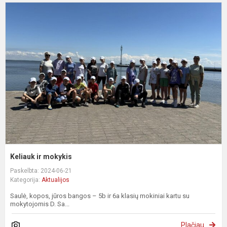
K
ir
m
Keliauk ir mokykis
Paskelbta: 2024-06-21
Kategorija:
Aktualijos
Saulė, kopos, jūros bangos – 5b ir 6a klasių mokiniai kartu su
mokytojomis D. Sa...
Plačiau