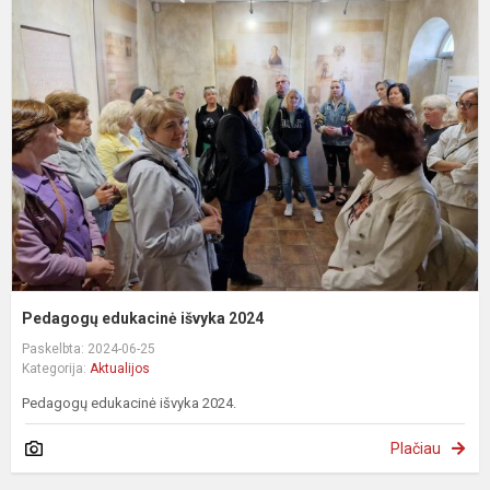
e
i
2
Pedagogų edukacinė išvyka 2024
Paskelbta: 2024-06-25
Kategorija:
Aktualijos
Pedagogų edukacinė išvyka 2024.
Plačiau