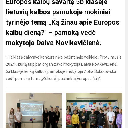
Europos kalbų savaitę 5b klasėje
lietuvių kalbos pamokoje mokiniai
tyrinėjo temą „Ką žinau apie Europos
kalbų dieną?" – pamoką vedė
mokytoja Daiva Novikevičienė.
11a klasė dalyvavo konkursinėje pažintinėje veikloje „Protų mūšis
2024", kurią taip pat organizavo mokytoja Daiva Novikevičienė.
5a klasėje lenkų kalbos pamokoje mokytoja Zofia Sokołowska
vedė pamoką tema „Kelionė į pasirinktą Europos šalį".