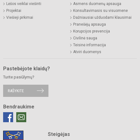
Lėšos veiklai viešinti
Asmens duomenų apsauga
Projektai
Konsultavimasis su visuomene
Viešieji pirkimai
Dažniausiai užduodami klausimai
Pranešėjų apsauga
Korupcijos prevencija
Civilinė sauga
Teisinė informacija
Atviri duomenys
Pastebėjote klaidų?
Turite pasiūlymų?
RAŠYKITE
Bendraukime
Steigėjas