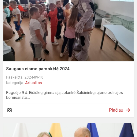
2
Saugaus eismo pamokėlė 2024
Paskelbta: 2024-09-10
Kategorija:
Aktualijos
Rugsėjo 9 d. Eišiškių gimnaziją aplankė Šalčininkų rajono policijos
komisariato...
Plačiau
S
z