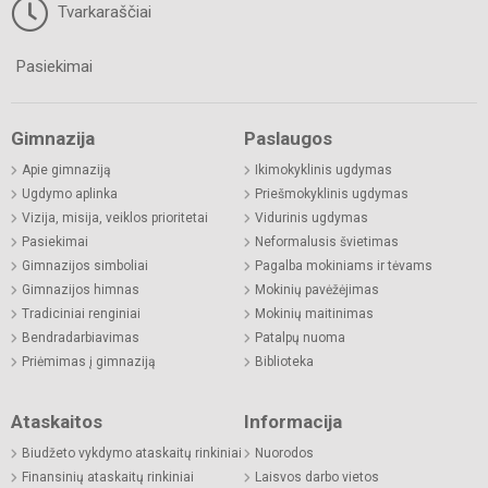
Tvarkaraščiai
Pasiekimai
Gimnazija
Paslaugos
Apie gimnaziją
Ikimokyklinis ugdymas
Ugdymo aplinka
Priešmokyklinis ugdymas
Vizija, misija, veiklos prioritetai
Vidurinis ugdymas
Pasiekimai
Neformalusis švietimas
Gimnazijos simboliai
Pagalba mokiniams ir tėvams
Gimnazijos himnas
Mokinių pavėžėjimas
Tradiciniai renginiai
Mokinių maitinimas
Bendradarbiavimas
Patalpų nuoma
Priėmimas į gimnaziją
Biblioteka
Ataskaitos
Informacija
Biudžeto vykdymo ataskaitų rinkiniai
Nuorodos
Finansinių ataskaitų rinkiniai
Laisvos darbo vietos