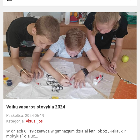
V
v
s
2
Vaikų vasaros stovykla 2024
Paskelbta: 2024-06-19
Kategorija:
Aktualijos
W dniach 6–19 czerwca w gimnazjum działał letni obóz „Keliauk ir
mokykis" dla uc...