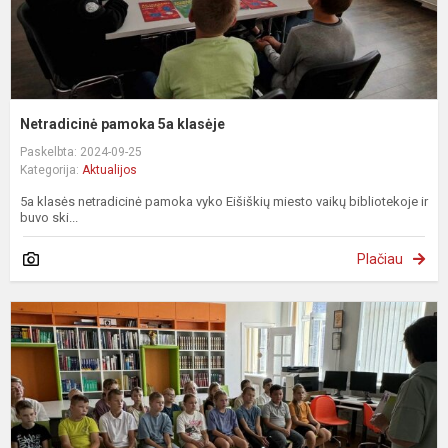
Netradicinė pamoka 5a klasėje
Paskelbta: 2024-09-25
Kategorija:
Aktualijos
5a klasės netradicinė pamoka vyko Eišiškių miesto vaikų bibliotekoje ir
buvo ski...
Plačiau
K
r