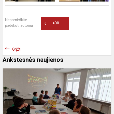
Nepamirškite
0
AČIŪ
padėkoti autoriui
Grįžti
Ankstesnės naujienos
N
p
5
k