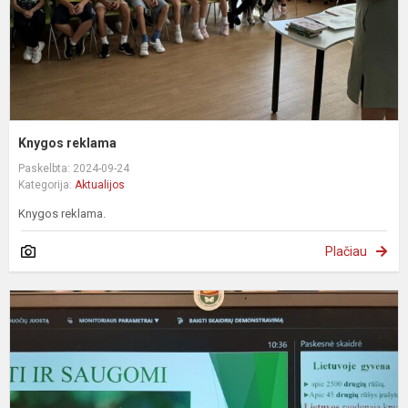
Knygos reklama
Paskelbta: 2024-09-24
Kategorija:
Aktualijos
Knygos reklama.
Plačiau
G
m
t