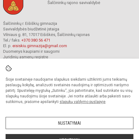
Šalčininkų rajono savivaldybė
Šalčininkų r. Eišiškių gimnazija
Savivaldybės biudžetinė įstaiga
Vilniaus g. 81, 17017 Eišiškės, Šalčininkų rajonas
Tel./ faks.
+370 380 56 471
El. p.
eisiskiu.gimnazija@gmail.com
Duomenys kaupiami ir saugomi
Juridinių asmenų registre
Įmonės kodas 191416098
Šioje svetainėje naudojame slapukus siekdami užtikrinti jums teikiamų
© 2024. Šalčininkų r. Eišiškių gimnazija. Visos teisės saugomos.
paslaugų kokybę, analizuoti svetainės naudojimą ir optimizuoti naršymo
Kopijuoti turinį be raštiško įstaigos administracijos sutikimo griežtai draudžiama.
patirtį. Spustelėję mygtuką „Sutinku“, jūs patvirtinate, kad sutinkate su visų
slapukų naudojimu šioje svetainėje. Jei norite atšaukti arba pakeisti savo
Prieinamumo paraiška
Slapukų valdymas
sutikimus, prašome apsilankyti
slapukų valdymo puslapyje
.
Mes kuriame mokykloms
SVETAINESMOKYKLOMS.LT
NUSTATYMAI