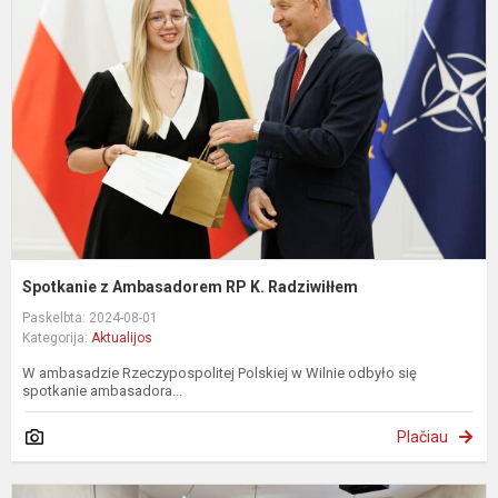
A
R
K
R
Spotkanie z Ambasadorem RP K. Radziwiłłem
Paskelbta: 2024-08-01
Kategorija:
Aktualijos
W ambasadzie Rzeczypospolitej Polskiej w Wilnie odbyło się
spotkanie ambasadora...
Plačiau
P