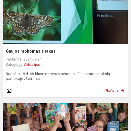
Gaujos mokomasis takas
Paskelbta: 2024-09-24
Kategorija:
Aktualijos
Rugsėjo 18 d. 6b klasė dalyvavo netradicinėje gamtos mokslų
pamokoje „Reti ir sa...
Plačiau
P
b