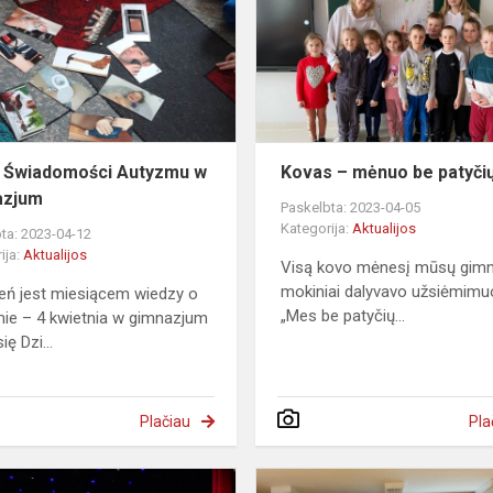
Autyzmu
w
Gimnazjum
 Świadomości Autyzmu w
Kovas – mėnuo be patyči
azjum
Paskelbta: 2023-04-05
Kategorija:
Aktualijos
ta: 2023-04-12
ija:
Aktualijos
Visą kovo mėnesį mūsų gimn
mokiniai dalyvavo užsiėmim
eń jest miesiącem wiedzy o
„Mes be patyčių...
ie – 4 kwietnia w gimnazjum
ię Dzi...
Plačiau
Pla
inis
„Animal