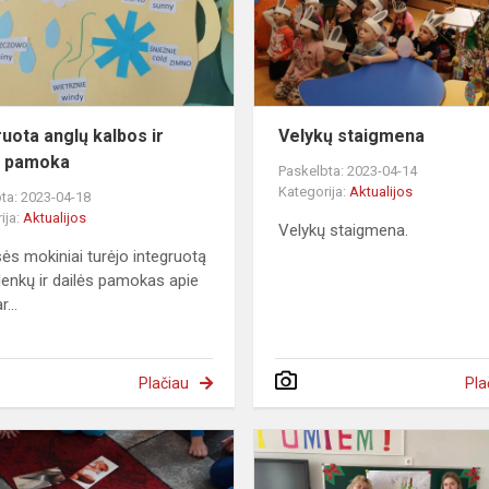
dailės
pamoka
ruota anglų kalbos ir
Velykų staigmena
s pamoka
Paskelbta: 2023-04-14
Kategorija:
Aktualijos
ta: 2023-04-18
ija:
Aktualijos
Velykų staigmena.
sės mokiniai turėjo integruotą
 lenkų ir dailės pamokas apie
...
Plačiau
Pla
Dzień
Świadomości