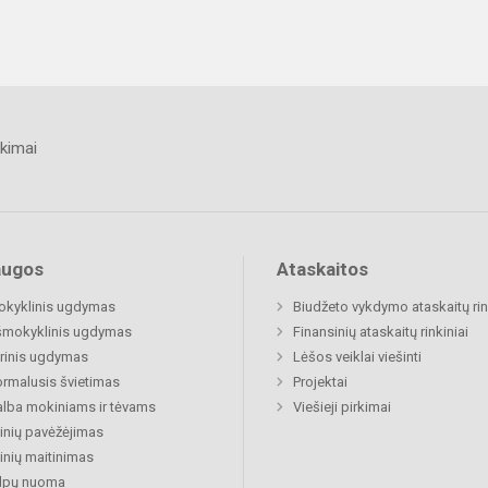
kimai
augos
Ataskaitos
okyklinis ugdymas
Biudžeto vykdymo ataskaitų rin
šmokyklinis ugdymas
Finansinių ataskaitų rinkiniai
rinis ugdymas
Lėšos veiklai viešinti
rmalusis švietimas
Projektai
lba mokiniams ir tėvams
Viešieji pirkimai
nių pavėžėjimas
nių maitinimas
alpų nuoma