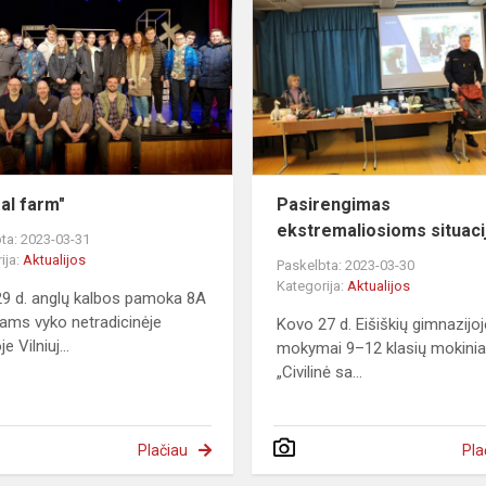
farm"
al farm"
Pasirengimas
ekstremaliosioms situac
ta: 2023-03-31
ija:
Aktualijos
Paskelbta: 2023-03-30
Kategorija:
Aktualijos
9 d. anglų kalbos pamoka 8A
ams vyko netradicinėje
Kovo 27 d. Eišiškių gimnazijo
e Vilniuj...
mokymai 9–12 klasių mokini
„Civilinė sa...
Plačiau
Pla