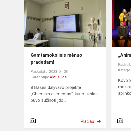
mėnuo
–
pradedam!
Gamtamokslinis mėnuo –
„Anim
pradedam!
Paskelb
Kategor
Paskelbta: 2023-04-03
Kategorija:
Aktualijos
Kovo 2
mokini
8 klasės dalyvavo projekte
aplinkoj
„Cheminis elementas", kurio tikslas
buvo sužinoti įdo...
Plačiau