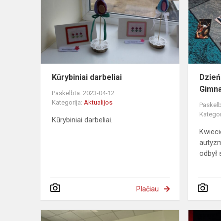
Kūrybiniai darbeliai
Dzień
Gimn
Paskelbta: 2023-04-12
Kategorija:
Aktualijos
Paskelb
Kategor
Kūrybiniai darbeliai.
Kwieci
autyzm
odbył s
Plačiau
Gamtamoksl