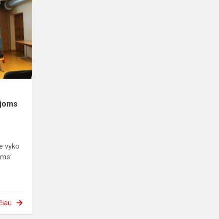
ekstremaliosioms
situacijoms
ijoms
je vyko
ams:
čiau