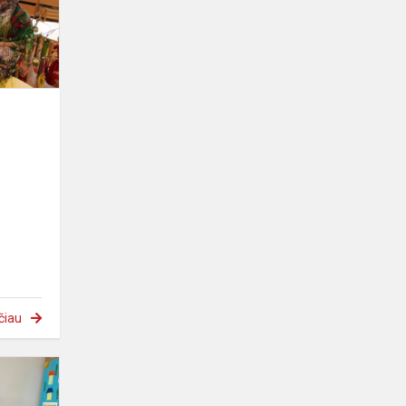
čiau
Kovas
–