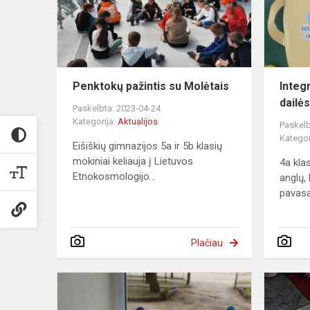
Penktokų pažintis su Molėtais
Integ
dailė
Paskelbta: 2023-04-24
Kategorija:
Aktualijos
Paskelb
Kategor
Eišiškių gimnazijos 5a ir 5b klasių
mokiniai keliauja į Lietuvos
4a kla
Etnokosmologijo...
anglų,
pavasar
Plačiau
Kūrybiniai
darbeliai