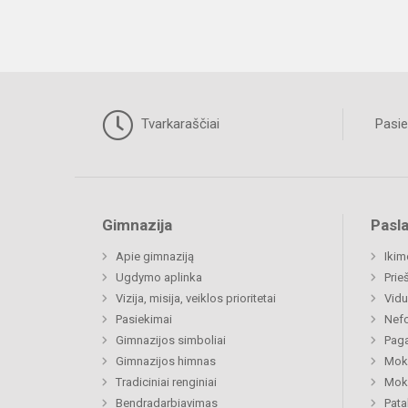
Tvarkaraščiai
Pasie
Gimnazija
Pasl
Apie gimnaziją
Ikim
Ugdymo aplinka
Prie
Vizija, misija, veiklos prioritetai
Vidu
Pasiekimai
Nefo
Gimnazijos simboliai
Paga
Gimnazijos himnas
Moki
Tradiciniai renginiai
Moki
Bendradarbiavimas
Pat