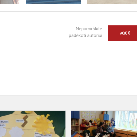
Nepamirškite
0
AČIŪ
padėkoti autoriui
Integruota
anglų
kalbos
ir