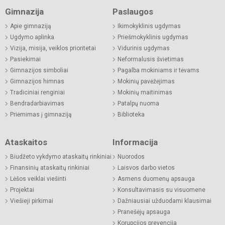
Gimnazija
Paslaugos
Apie gimnaziją
Ikimokyklinis ugdymas
Ugdymo aplinka
Priešmokyklinis ugdymas
Vizija, misija, veiklos prioritetai
Vidurinis ugdymas
Pasiekimai
Neformalusis švietimas
Gimnazijos simboliai
Pagalba mokiniams ir tėvams
Gimnazijos himnas
Mokinių pavėžėjimas
Tradiciniai renginiai
Mokinių maitinimas
Bendradarbiavimas
Patalpų nuoma
Priėmimas į gimnaziją
Biblioteka
Ataskaitos
Informacija
Biudžeto vykdymo ataskaitų rinkiniai
Nuorodos
Finansinių ataskaitų rinkiniai
Laisvos darbo vietos
Lėšos veiklai viešinti
Asmens duomenų apsauga
Projektai
Konsultavimasis su visuomene
Viešieji pirkimai
Dažniausiai užduodami klausimai
Pranešėjų apsauga
Korupcijos prevencija