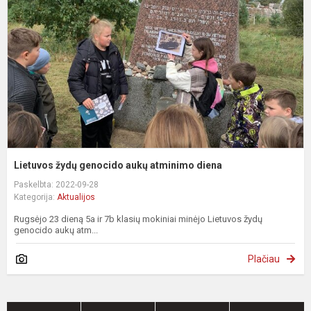
a
a
d
Lietuvos žydų genocido aukų atminimo diena
Paskelbta: 2022-09-28
Kategorija:
Aktualijos
Rugsėjo 23 dieną 5a ir 7b klasių mokiniai minėjo Lietuvos žydų
genocido aukų atm...
Plačiau