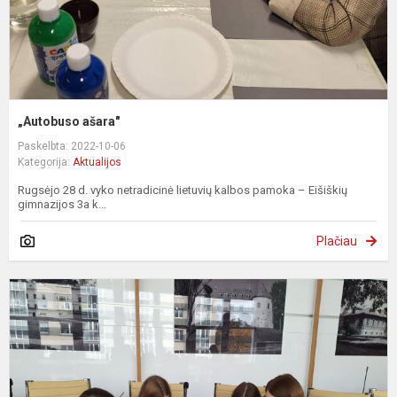
„Autobuso ašara"
Paskelbta: 2022-10-06
Kategorija:
Aktualijos
Rugsėjo 28 d. vyko netradicinė lietuvių kalbos pamoka – Eišiškių
gimnazijos 3a k...
Plačiau
Š
r.
j
s