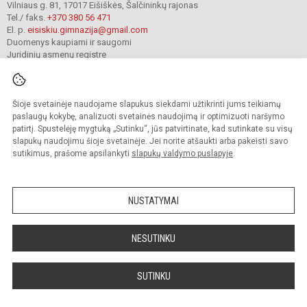
Vilniaus g. 81, 17017 Eišiškės, Šalčininkų rajonas
Tel./ faks.
+370 380 56 471
El. p.
eisiskiu.gimnazija@gmail.com
Duomenys kaupiami ir saugomi
Juridinių asmenų registre
Įmonės kodas 191416098
Šioje svetainėje naudojame slapukus siekdami užtikrinti jums teikiamų
© 2024. Šalčininkų r. Eišiškių gimnazija. Visos teisės saugomos.
paslaugų kokybę, analizuoti svetainės naudojimą ir optimizuoti naršymo
Kopijuoti turinį be raštiško įstaigos administracijos sutikimo griežtai draudžiama.
patirtį. Spustelėję mygtuką „Sutinku“, jūs patvirtinate, kad sutinkate su visų
slapukų naudojimu šioje svetainėje. Jei norite atšaukti arba pakeisti savo
Prieinamumo paraiška
Slapukų valdymas
sutikimus, prašome apsilankyti
slapukų valdymo puslapyje
.
Mes kuriame mokykloms
SVETAINESMOKYKLOMS.LT
NUSTATYMAI
NESUTINKU
SUTINKU