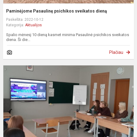
Paminėjome Pasaulinę psichikos sveikatos dieną
Paskelbta: 2022-10-12
Kategorija:
Aktualijos
Spalio mėnesį 10 dieną kasmet minima Pasaulinė psichikos sveikatos
diena. Ši die...
Plačiau
„
p
N
g
ik
e