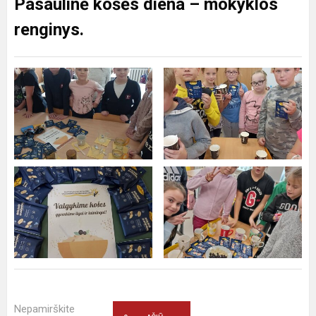
Pasaulinė košės diena – mokyklos
renginys.
Nepamirškite