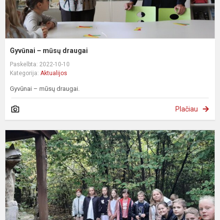
Gyvūnai – mūsų draugai
Paskelbta: 2022-10-10
Kategorija:
Aktualijos
Gyvūnai – mūsų draugai.
Plačiau
N
p
g