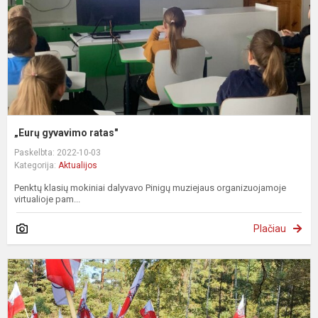
„Eurų gyvavimo ratas"
Paskelbta: 2022-10-03
Kategorija:
Aktualijos
Penktų klasių mokiniai dalyvavo Pinigų muziejaus organizuojamoje
virtualioje pam...
Plačiau
P
ž
a
a