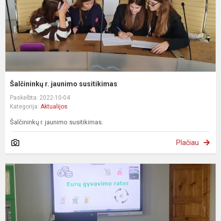
Šalčininkų r. jaunimo susitikimas
Paskelbta: 2022-10-04
Kategorija:
Aktualijos
Šalčininkų r. jaunimo susitikimas.
Plačiau
„
g
r