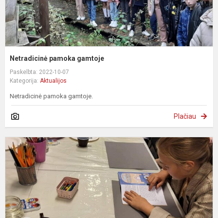
Netradicinė pamoka gamtoje
Paskelbta: 2022-10-07
Kategorija:
Aktualijos
Netradicinė pamoka gamtoje.
Plačiau
„
a