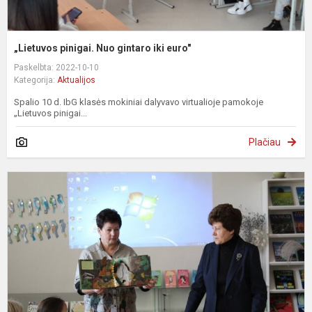
„Lietuvos pinigai. Nuo gintaro iki euro"
Paskelbta: 2022-10-10
Kategorija:
Aktualijos
Spalio 10 d. IbG klasės mokiniai dalyvavo virtualioje pamokoje
„Lietuvos pinigai...
Plačiau
G
–
m
d